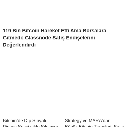
119 Bin Bitcoin Hareket Etti Ama Borsalara
Gitmedi: Glassnode Satış Endişelerini
Değerlendirdi
Bitcoin’de Dip Sinyali:
Strategy ve MARA’dan
Piyasa Sessizlikle Sıkışıyor
Büyük Bitcoin Transferi: Satış