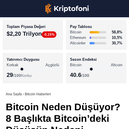
Toplam Piyasa Değeri
Pay Tablosu
Bitcoin
58,8%
$2,20 Trilyon
-0.15%
Ethereum
10,5%
Altcoinler
30,7%
KRİPTO PARA HABERLERİ
Facebook
BİTCOİN HABERLERİ
Yatırımcı Duygusu
Sezon Endeksi
Korkak
Açgözlü
Bitcoin
Altcoin
ALTCOİN HABERLERİ
29
40.6
/100
Korku
/100
AKADEMİ
Instagram
SÖZLÜK
Ana Sayfa
›
Bitcoin Haberleri
Bitcoin Neden Düşüyor?
Youtube
8 Başlıkta Bitcoin’deki
TikTok