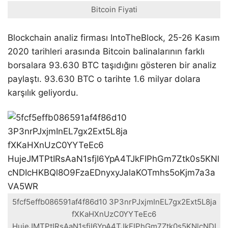
Bitcoin Fiyati
Blockchain analiz firması IntoTheBlock, 25-26 Kasım
2020 tarihleri arasında Bitcoin balinalarının farklı
borsalara 93.630 BTC taşıdığını gösteren bir analiz
paylaştı. 93.630 BTC o tarihte 1.6 milyar dolara
karşılık geliyordu.
5fcf5effb086591af4f86d10 3P3nrPJxjmInEL7gx2Ext5L8ja
fXKaHXnUzC0YYTeEc6
HujeJMTPtIRsAaN1sfjI6YpA4TJkFIPhGm7Ztk0s5KNlcNDI