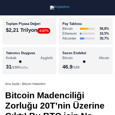
Toplam Piyasa Değeri
Pay Tablosu
Bitcoin
58,8%
$2,21 Trilyon
-0.07%
Ethereum
10,5%
Altcoinler
30,7%
KRİPTO PARA HABERLERİ
Facebook
BİTCOİN HABERLERİ
Yatırımcı Duygusu
Sezon Endeksi
Korkak
Açgözlü
Bitcoin
Altcoin
ALTCOİN HABERLERİ
31
46.9
/100
Korku
/100
AKADEMİ
Instagram
SÖZLÜK
Ana Sayfa
›
Bitcoin Haberleri
Bitcoin Madenciliği
Youtube
Zorluğu 20T’nin Üzerine
TikTok