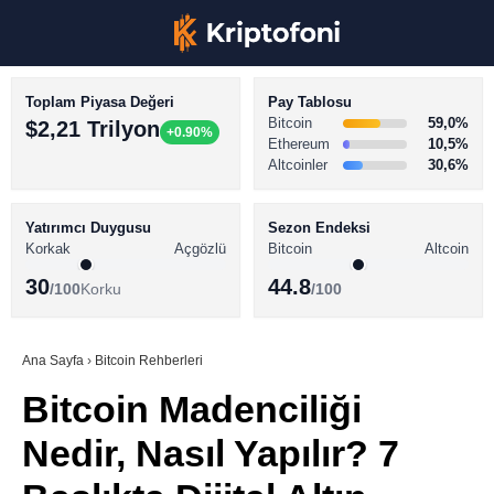
Toplam Piyasa Değeri
Pay Tablosu
Bitcoin
59,0%
$2,21 Trilyon
+0.90%
Ethereum
10,5%
Altcoinler
30,6%
KRİPTO PARA HABERLERİ
Facebook
BİTCOİN HABERLERİ
Yatırımcı Duygusu
Sezon Endeksi
Korkak
Açgözlü
Bitcoin
Altcoin
ALTCOİN HABERLERİ
30
44.8
/100
Korku
/100
AKADEMİ
Instagram
SÖZLÜK
Ana Sayfa
›
Bitcoin Rehberleri
Bitcoin Madenciliği
Youtube
Nedir, Nasıl Yapılır? 7
TikTok