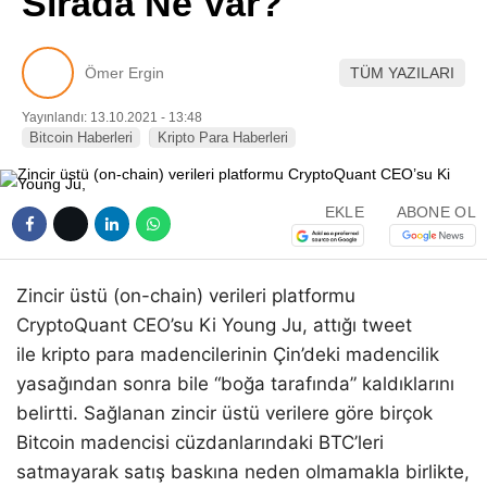
Sırada Ne Var?
Pinterest
Ömer Ergin
TÜM YAZILARI
LinkedIn
Yayınlandı: 13.10.2021 - 13:48
Bitcoin Haberleri
Kripto Para Haberleri
Telegram
EKLE
ABONE OL
Zincir üstü (on-chain) verileri platformu
CryptoQuant CEO’su Ki Young Ju, attığı tweet
ile kripto para madencilerinin Çin’deki madencilik
yasağından sonra bile “boğa tarafında” kaldıklarını
belirtti. Sağlanan zincir üstü verilere göre birçok
Bitcoin madencisi cüzdanlarındaki BTC’leri
satmayarak satış baskına neden olmamakla birlikte,