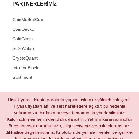
PARTNERLERIMIZ
CoinMarketCap
CoinGecko
CoinGlass
SoSoValue
CryptoQuant
IntoTheBlock
Santiment
Risk Uyarısı: Kripto paralarla yapılan işlemler yüksek risk içerir.
Piyasa fiyatları ani ve sert hareketlere açıktır; bu nedenle
yatırımınızın bir kısmını veya tamamını kaybedebilirsiniz.
Kaldıraçlı işlemler riskleri daha da artırır. Yatırım kararı almadan
önce finansal durumunuzu, bilgi seviyenizi ve risk toleransınızı
dikkatlice değerlendiriniz. Kriptofoni’de yer alan veriler ve içerikler
bilgi amaçlı olup, kesinlik ve güncellik garantisi verilmez.