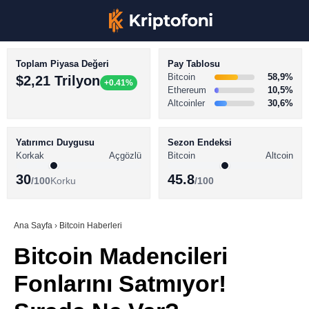
Toplam Piyasa Değeri
Pay Tablosu
Bitcoin
58,9%
$2,21 Trilyon
+0.41%
Ethereum
10,5%
Altcoinler
30,6%
KRİPTO PARA HABERLERİ
Facebook
BİTCOİN HABERLERİ
Yatırımcı Duygusu
Sezon Endeksi
Korkak
Açgözlü
Bitcoin
Altcoin
ALTCOİN HABERLERİ
30
45.8
/100
Korku
/100
AKADEMİ
Instagram
SÖZLÜK
Ana Sayfa
›
Bitcoin Haberleri
Bitcoin Madencileri
Youtube
Fonlarını Satmıyor!
TikTok