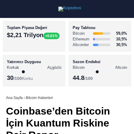
Toplam Piyasa Değeri
Pay Tablosu
Bitcoin
59,0%
$2,21 Trilyon
+0.61%
Ethereum
10,5%
Altcoinler
30,5%
KRİPTO PARA HABERLERİ
Facebook
BİTCOİN HABERLERİ
Yatırımcı Duygusu
Sezon Endeksi
Korkak
Açgözlü
Bitcoin
Altcoin
ALTCOİN HABERLERİ
30
44.8
/100
Korku
/100
AKADEMİ
Instagram
SÖZLÜK
Ana Sayfa
›
Bitcoin Haberleri
Coinbase’den Bitcoin
Youtube
İçin Kuantum Riskine
TikTok