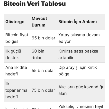
Bitcoin Veri Tablosu
Mevcut
Gösterge
Bitcoin İçin Anlamı
Durum
Bitcoin fiyat
Yatay sıkışma devam
65 bin dolar
bölgesi
ediyor
İlk güçlü
60 bin
Kırılırsa satış baskısı
destek
dolar
artabilir
Ana likidite
Dip arayışı için kritik
55 bin dolar
hedefi
bölge
İlk
Alıcıların güç kazandığı
toparlanma
75 bin dolar
alan
hedefi
Yükseliş ivmesinin teyit