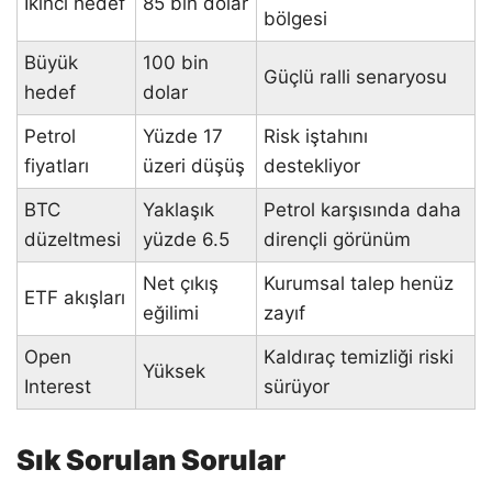
İkinci hedef
85 bin dolar
bölgesi
Büyük
100 bin
Güçlü ralli senaryosu
hedef
dolar
Petrol
Yüzde 17
Risk iştahını
fiyatları
üzeri düşüş
destekliyor
BTC
Yaklaşık
Petrol karşısında daha
düzeltmesi
yüzde 6.5
dirençli görünüm
Net çıkış
Kurumsal talep henüz
ETF akışları
eğilimi
zayıf
Open
Kaldıraç temizliği riski
Yüksek
Interest
sürüyor
Sık Sorulan Sorular