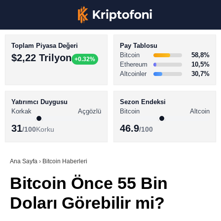
Toplam Piyasa Değeri
Pay Tablosu
Bitcoin
58,8%
$2,22 Trilyon
+0.32%
Ethereum
10,5%
Altcoinler
30,7%
KRİPTO PARA HABERLERİ
Facebook
BİTCOİN HABERLERİ
Yatırımcı Duygusu
Sezon Endeksi
Korkak
Açgözlü
Bitcoin
Altcoin
ALTCOİN HABERLERİ
31
46.9
/100
Korku
/100
AKADEMİ
Instagram
SÖZLÜK
Ana Sayfa
›
Bitcoin Haberleri
Bitcoin Önce 55 Bin
Youtube
Doları Görebilir mi?
TikTok