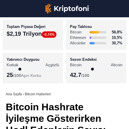
Toplam Piyasa Değeri
Pay Tablosu
Bitcoin
58,8%
$2,19 Trilyon
-0.74%
Ethereum
10,5%
Altcoinler
30,7%
KRİPTO PARA HABERLERİ
Facebook
BİTCOİN HABERLERİ
Yatırımcı Duygusu
Sezon Endeksi
Korkak
Açgözlü
Bitcoin
Altcoin
ALTCOİN HABERLERİ
25
42.7
/100
Aşırı Korku
/100
AKADEMİ
Instagram
SÖZLÜK
Ana Sayfa
›
Bitcoin Haberleri
Bitcoin Hashrate
Youtube
İyileşme Gösterirken
TikTok