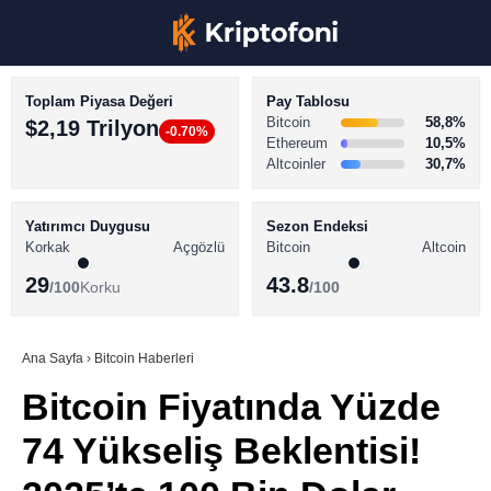
Toplam Piyasa Değeri
Pay Tablosu
Bitcoin
58,8%
$2,19 Trilyon
-0.70%
Ethereum
10,5%
Altcoinler
30,7%
KRİPTO PARA HABERLERİ
Facebook
BİTCOİN HABERLERİ
Yatırımcı Duygusu
Sezon Endeksi
Korkak
Açgözlü
Bitcoin
Altcoin
ALTCOİN HABERLERİ
29
43.8
/100
Korku
/100
AKADEMİ
Instagram
SÖZLÜK
Ana Sayfa
›
Bitcoin Haberleri
Bitcoin Fiyatında Yüzde
Youtube
74 Yükseliş Beklentisi!
TikTok