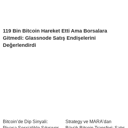
119 Bin Bitcoin Hareket Etti Ama Borsalara
Gitmedi: Glassnode Satış Endişelerini
Değerlendirdi
Bitcoin’de Dip Sinyali:
Strategy ve MARA’dan
Piyasa Sessizlikle Sıkışıyor
Büyük Bitcoin Transferi: Satış