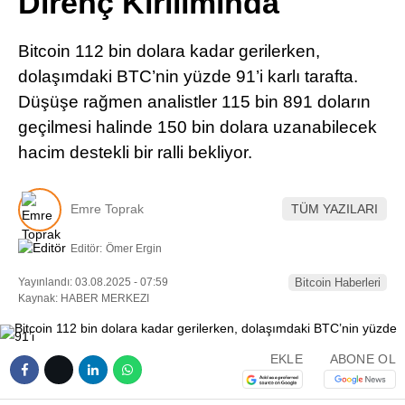
Direnç Kırılımında
Pinterest
Bitcoin 112 bin dolara kadar gerilerken,
LinkedIn
dolaşımdaki BTC’nin yüzde 91’i karlı tarafta.
Düşüşe rağmen analistler 115 bin 891 doların
Telegram
geçilmesi halinde 150 bin dolara uzanabilecek
hacim destekli bir ralli bekliyor.
Emre Toprak
TÜM YAZILARI
Editör:
Ömer Ergin
Yayınlandı: 03.08.2025 - 07:59
Bitcoin Haberleri
Kaynak: HABER MERKEZI
EKLE
ABONE OL