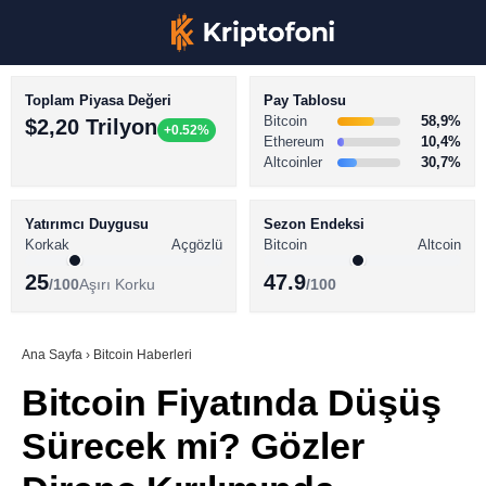
Toplam Piyasa Değeri
Pay Tablosu
Bitcoin
58,9%
$2,20 Trilyon
+0.52%
Ethereum
10,4%
Altcoinler
30,7%
KRİPTO PARA HABERLERİ
Facebook
BİTCOİN HABERLERİ
Yatırımcı Duygusu
Sezon Endeksi
Korkak
Açgözlü
Bitcoin
Altcoin
ALTCOİN HABERLERİ
25
47.9
/100
Aşırı Korku
/100
AKADEMİ
Instagram
SÖZLÜK
Ana Sayfa
›
Bitcoin Haberleri
Bitcoin Fiyatında Düşüş
Youtube
Sürecek mi? Gözler
TikTok