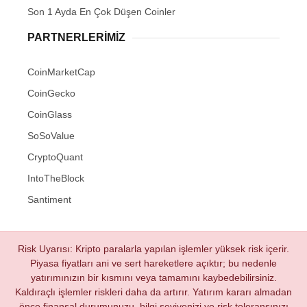
Son 1 Ayda En Çok Düşen Coinler
PARTNERLERIMIZ
CoinMarketCap
CoinGecko
CoinGlass
SoSoValue
CryptoQuant
IntoTheBlock
Santiment
Risk Uyarısı: Kripto paralarla yapılan işlemler yüksek risk içerir.
Piyasa fiyatları ani ve sert hareketlere açıktır; bu nedenle
yatırımınızın bir kısmını veya tamamını kaybedebilirsiniz.
Kaldıraçlı işlemler riskleri daha da artırır. Yatırım kararı almadan
önce finansal durumunuzu, bilgi seviyenizi ve risk toleransınızı