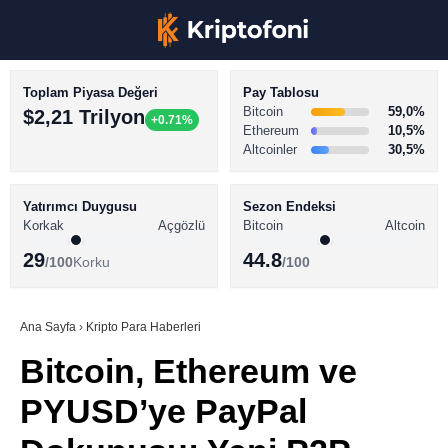
Toplam Piyasa Değeri
Pay Tablosu
Bitcoin
59,0%
$2,21 Trilyon
+0.71%
Ethereum
10,5%
Altcoinler
30,5%
KRİPTO PARA HABERLERİ
Facebook
BİTCOİN HABERLERİ
Yatırımcı Duygusu
Sezon Endeksi
Korkak
Açgözlü
Bitcoin
Altcoin
ALTCOİN HABERLERİ
29
44.8
/100
Korku
/100
AKADEMİ
Instagram
SÖZLÜK
Ana Sayfa
›
Kripto Para Haberleri
Bitcoin, Ethereum ve
Youtube
PYUSD’ye PayPal
TikTok