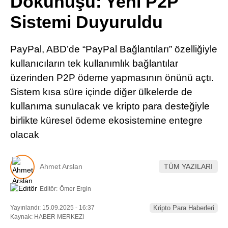
Dokunuşu: Yeni P2P
Pinterest
Sistemi Duyuruldu
LinkedIn
PayPal, ABD’de “PayPal Bağlantıları” özelliğiyle
kullanıcıların tek kullanımlık bağlantılar
Telegram
üzerinden P2P ödeme yapmasının önünü açtı.
Sistem kısa süre içinde diğer ülkelerde de
kullanıma sunulacak ve kripto para desteğiyle
birlikte küresel ödeme ekosistemine entegre
olacak
Ahmet Arslan
TÜM YAZILARI
Editör:
Ömer Ergin
Yayınlandı: 15.09.2025 - 16:37
Kripto Para Haberleri
Kaynak: HABER MERKEZI