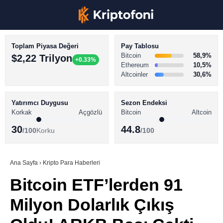
Toplam Piyasa Değeri
Pay Tablosu
Bitcoin
58,9%
$2,22 Trilyon
+0.33%
Ethereum
10,5%
Altcoinler
30,6%
KRİPTO PARA HABERLERİ
Facebook
BİTCOİN HABERLERİ
Yatırımcı Duygusu
Sezon Endeksi
Korkak
Açgözlü
Bitcoin
Altcoin
ALTCOİN HABERLERİ
30
44.8
/100
Korku
/100
AKADEMİ
Instagram
SÖZLÜK
Ana Sayfa
›
Kripto Para Haberleri
Bitcoin ETF’lerden 91
Youtube
Milyon Dolarlık Çıkış
TikTok