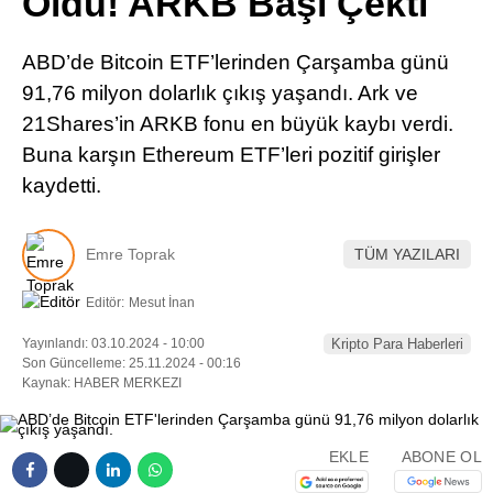
Oldu! ARKB Başı Çekti
Pinterest
ABD’de Bitcoin ETF’lerinden Çarşamba günü
LinkedIn
91,76 milyon dolarlık çıkış yaşandı. Ark ve
21Shares’in ARKB fonu en büyük kaybı verdi.
Telegram
Buna karşın Ethereum ETF’leri pozitif girişler
kaydetti.
Emre Toprak
TÜM YAZILARI
Editör:
Mesut İnan
Yayınlandı: 03.10.2024 - 10:00
Kripto Para Haberleri
Son Güncelleme: 25.11.2024 - 00:16
Kaynak: HABER MERKEZI
EKLE
ABONE OL