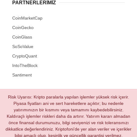
PARTNERLERIMIZ
CoinMarketCap
CoinGecko
CoinGlass
SoSoValue
CryptoQuant
IntoTheBlock
Santiment
Risk Uyarısı: Kripto paralarla yapılan işlemler yüksek risk içerir.
Piyasa fiyatları ani ve sert hareketlere açıktır; bu nedenle
yatırımınızın bir kısmını veya tamamını kaybedebilirsiniz.
Kaldıraçlı işlemler riskleri daha da artırır. Yatırım kararı almadan
önce finansal durumunuzu, bilgi seviyenizi ve risk toleransınızı
dikkatlice değerlendiriniz. Kriptofoni’de yer alan veriler ve içerikler
bilgi amaçlı olup, kesinlik ve güncellik garantisi verilmez.