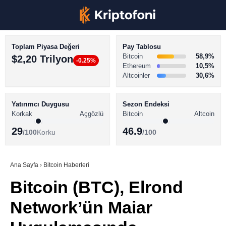
Toplam Piyasa Değeri
Pay Tablosu
Bitcoin
58,9%
$2,20 Trilyon
-0.25%
Ethereum
10,5%
Altcoinler
30,6%
KRİPTO PARA HABERLERİ
Facebook
BİTCOİN HABERLERİ
Yatırımcı Duygusu
Sezon Endeksi
Korkak
Açgözlü
Bitcoin
Altcoin
ALTCOİN HABERLERİ
29
46.9
/100
Korku
/100
AKADEMİ
Instagram
SÖZLÜK
Ana Sayfa
›
Bitcoin Haberleri
Bitcoin (BTC), Elrond
Youtube
Network’ün Maiar
TikTok