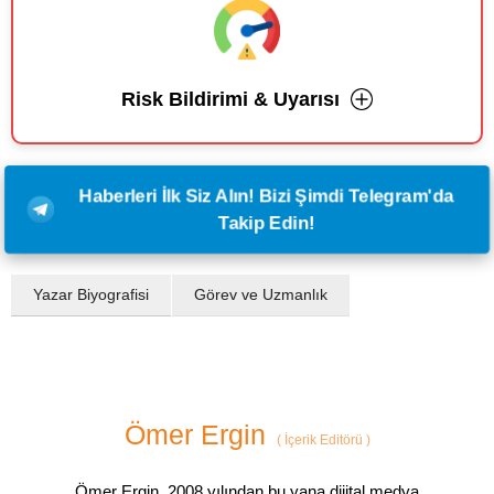
Risk Bildirimi & Uyarısı
Haberleri İlk Siz Alın! Bizi Şimdi Telegram'da
Takip Edin!
Yazar Biyografisi
Görev ve Uzmanlık
Ömer Ergin
(
İçerik Editörü
)
Ömer Ergin, 2008 yılından bu yana dijital medya