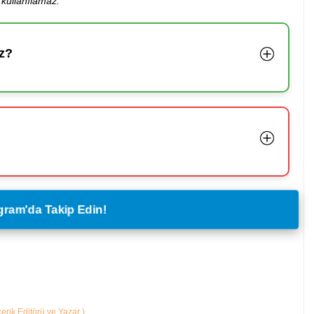
kullanılamaz.
z?
legram'da Takip Edin!
çerik Editörü ve Yazar
)