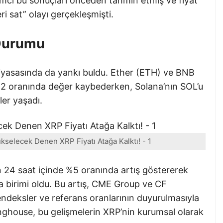
rımcı bu sonuçları önceden tahmin etmiş ve fiyat
eri sat” olayı gerçekleşmişti.
 Durumu
piyasasında da yankı buldu. Ether (ETH) ve BNB
2,2 oranında değer kaybederken, Solana’nın SOL’u
er yaşadı.
selecek Denen XRP Fiyatı Atağa Kalktı! - 1
24 saat içinde %5 oranında artış göstererek
ra birimi oldu. Bu artış, CME Group ve CF
ndeksler ve referans oranlarının duyurulmasıyla
rlinghouse, bu gelişmelerin XRP’nin kurumsal olarak