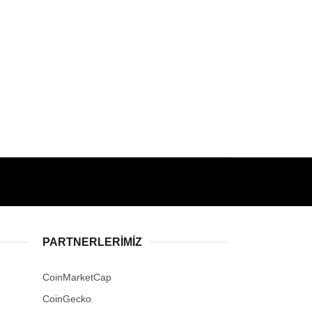
PARTNERLERIMIZ
CoinMarketCap
CoinGecko