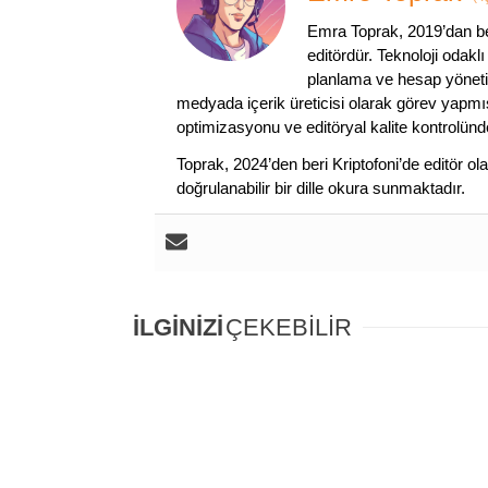
Emra Toprak, 2019’dan beri
editördür. Teknoloji odakl
planlama ve hesap yönet
medyada içerik üreticisi olarak görev yapmış
optimizasyonu ve editöryal kalite kontrolünd
Toprak, 2024’den beri Kriptofoni’de editör ol
doğrulanabilir bir dille okura sunmaktadır.
İLGİNİZİ
ÇEKEBİLİR