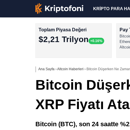
KRİPTO PARA H
Toplam Piyasa Değeri
Pay 
Bitcoi
$2,21 Trilyon
+0.16%
Ether
Altcoi
Ana Sayfa
›
Altcoin Haberleri
›
Bitcoin Düşerken Ne Zaman
Bitcoin Düşe
XRP Fiyatı Ata
Bitcoin (BTC), son 24 saatte %2