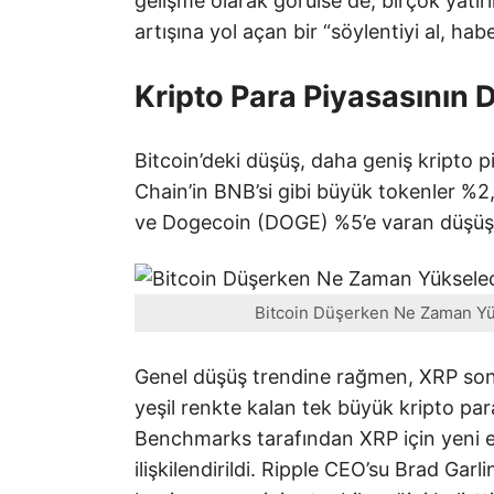
gelişme olarak görülse de, birçok yatı
artışına yol açan bir “söylentiyi al, hab
Kripto Para Piyasasının
Bitcoin’deki düşüş, daha geniş kripto 
Chain’in BNB’si gibi büyük tokenler %
ve Dogecoin (DOGE) %5’e varan düşüşl
Bitcoin Düşerken Ne Zaman Yük
Genel düşüş trendine rağmen, XRP son 
yeşil renkte kalan tek büyük kripto pa
Benchmarks tarafından XRP için yeni e
ilişkilendirildi. Ripple CEO’su Brad Ga