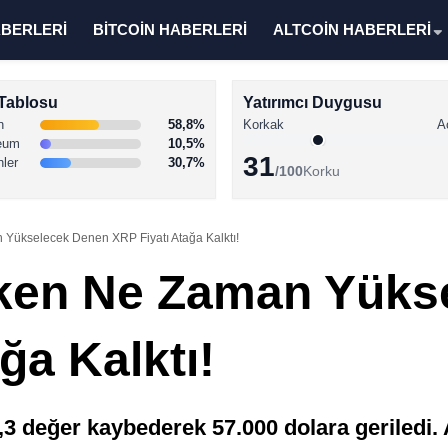
ABERLERİ
BİTCOİN HABERLERİ
ALTCOİN HABERLERİ
Tablosu
Yatırımcı Duygusu
n
58,8%
Korkak
A
eum
10,5%
31
nler
30,7%
/100
Korku
 Yükselecek Denen XRP Fiyatı Atağa Kalktı!
rken Ne Zaman Yüks
ğa Kalktı!
,3 değer kaybederek 57.000 dolara geriledi.