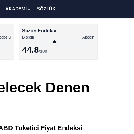
AKADEMİ
SÖZLÜK
Sezon Endeksi
çgözlü
Bitcoin
Altcoin
44.8
/100
Kripto Para Haberleri
Bitcoin Haberleri
elecek Denen
Altcoin Haberleri
Ethereum Haberleri
Solana Haberleri
XRP Haberleri
 ABD Tüketici Fiyat Endeksi
Memecoin Haberleri