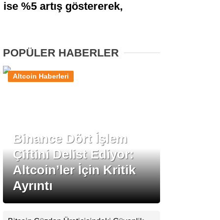
ise %5 artış göstererek,
Stablecoin Haberleri
POPÜLER HABERLER
Facebook
Altcoin Haberleri
Instagram
Binance Dört İşlem
Youtube
Çiftini Delist Ediyor:
Altcoin’ler İçin Kritik
TikTok
Ayrıntı
Pinterest