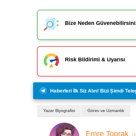
Bize Neden Güvenebilirsini
Risk Bildirimi & Uyarısı
Haberleri İlk Siz Alın! Bizi Şimdi Te
Yazar Biyografisi
Görev ve Uzmanlık
Emre Toprak
(
İ