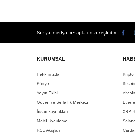
Sosyal medya hesaplarımızı keşfedin
KURUMSAL
HAB
Hakkımızda
Kripto
Künye
Bitcoi
Yayın Ekibi
Altcoi
Güven ve Şeffaflık Merkezi
Ether
İnsan kaynakları
XRP H
Mobil Uygulama
Solana
RSS Akışları
Carda