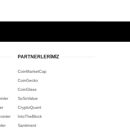
PARTNERLERIMIZ
CoinMarketCap
CoinGecko
CoinGlass
inler
SoSoValue
er
CryptoQuant
oinler
IntoTheBlock
ler
Santiment