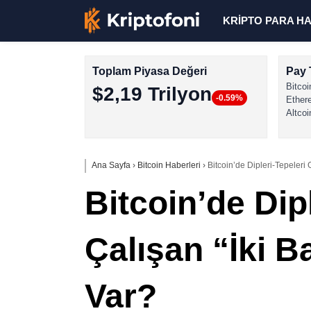
KRİPTO PARA H
Toplam Piyasa Değeri
Pay 
Bitcoi
$2,19 Trilyon
-0.59%
Ether
Altcoi
Ana Sayfa
›
Bitcoin Haberleri
›
Bitcoin’de Dipleri-Tepeleri 
Bitcoin’de Dip
Çalışan “İki B
Var?