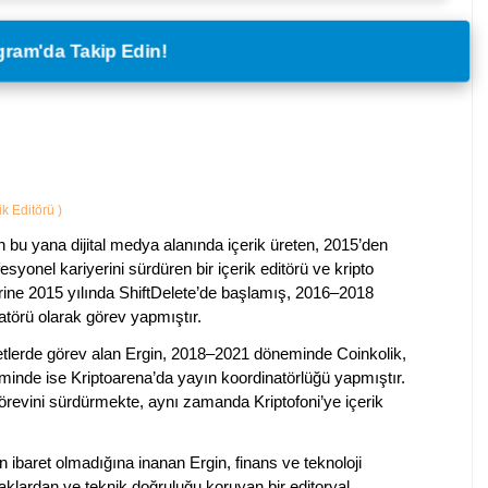
legram'da Takip Edin!
ik Editörü
)
 bu yana dijital medya alanında içerik üreten, 2015’den
esyonel kariyerini sürdüren bir içerik editörü ve kripto
erine 2015 yılında ShiftDelete’de başlamış, 2016–2018
natörü olarak görev yapmıştır.
rketlerde görev alan Ergin, 2018–2021 döneminde Coinkolik,
nde ise Kriptoarena’da yayın koordinatörlüğü yapmıştır.
evini sürdürmekte, aynı zamanda Kriptofoni’ye içerik
en ibaret olmadığına inanan Ergin, finans ve teknoloji
klardan ve teknik doğruluğu koruyan bir editoryal