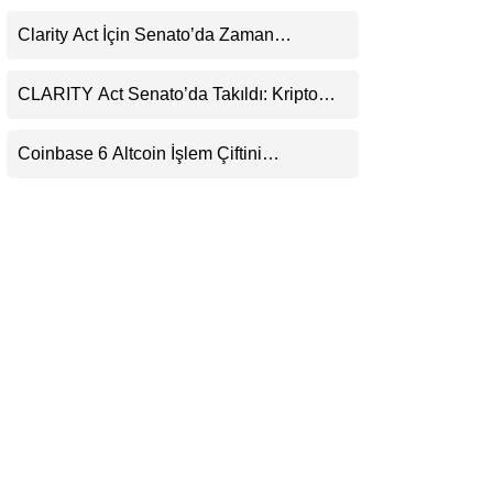
(XRP) Üçüncü Yol Olabilir mi?
LinkedIn
Clarity Act İçin Senato’da Zaman
Daralıyor
Telegram
CLARITY Act Senato’da Takıldı: Kripto
Para Piyasası 2027’yi Fiyatlıyor
Coinbase 6 Altcoin İşlem Çiftini
Durduracak