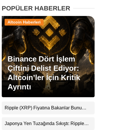
POPÜLER HABERLER
Stablecoin Haberleri
Altcoin Haberleri
Facebook
Binance Dört İşlem
Çiftini Delist Ediyor:
Instagram
Altcoin’ler İçin Kritik
Ayrıntı
Youtube
TikTok
Ripple (XRP) Fiyatına Bakanlar Bunu
Kaçırıyor: Evernorth’tan Dikkat Çeken
Pinterest
Uyarı
Japonya Yen Tuzağında Sıkıştı: Ripple