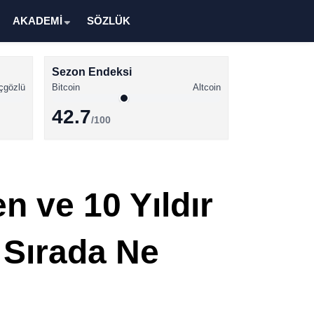
AKADEMİ
SÖZLÜK
Sezon Endeksi
çgözlü
Bitcoin
Altcoin
42.7
/100
Kripto Para Haberleri
Bitcoin Haberleri
n ve 10 Yıldır
Altcoin Haberleri
Ethereum Haberleri
n Sırada Ne
Solana Haberleri
XRP Haberleri
Memecoin Haberleri