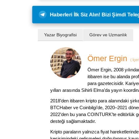
Haberleri İlk Siz Alın! Bizi Şimdi Te
Yazar Biyografisi
Görev ve Uzmanlık
Ömer Ergin
(
İçer
Ömer Ergin, 2008 yılından
itibaren ise bu alanda prof
para gazetecisidir. Kariy
yılları arasında Sihirli Elma’da yayın koordi
2018’den itibaren kripto para alanındaki şi
BTCHaber ve Coinbilgi’de, 2020–2021 dönemi
2022’den bu yana COINTURK’te editörlük gör
desteği sağlamaktadır.
Kripto paraların yalnızca fiyat hareketlerind
kesişimindeki gelişmeleri doğrulanmış kayna