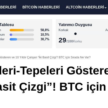
ABERLERİ
BİTCOİN HABERLERİ
ALTCOİN HABERLERİ
Tablosu
Yatırımcı Duygusu
n
58,8%
Korkak
A
eum
10,5%
29
nler
30,7%
/100
Korku
Gösteren ve 10 Yıldır Çalışan “İki Basit Çizgi”! BTC için Sırada Ne Var?
leri-Tepeleri Göstere
asit Çizgi”! BTC içi