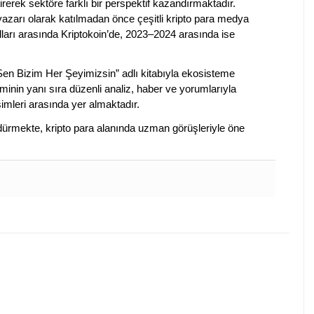
irerek sektöre farklı bir perspektif kazandırmaktadır.
 yazarı olarak katılmadan önce çeşitli kripto para medya
lları arasında Kriptokoin’de, 2023–2024 arasında ise
 Sen Bizim Her Şeyimizsin” adlı kitabıyla ekosisteme
iminin yanı sıra düzenli analiz, haber ve yorumlarıyla
isimleri arasında yer almaktadır.
sürdürmekte, kripto para alanında uzman görüşleriyle öne