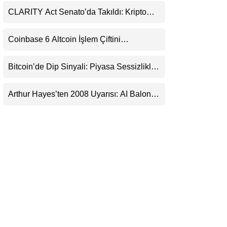
LinkedIn
CLARITY Act Senato’da Takıldı: Kripto
Para Piyasası 2027’yi Fiyatlıyor
Telegram
Coinbase 6 Altcoin İşlem Çiftini
Durduracak
Bitcoin’de Dip Sinyali: Piyasa Sessizlikle
Sıkışıyor
Arthur Hayes’ten 2008 Uyarısı: AI Balonu
Bitcoin’i Nasıl Besleyebilir?