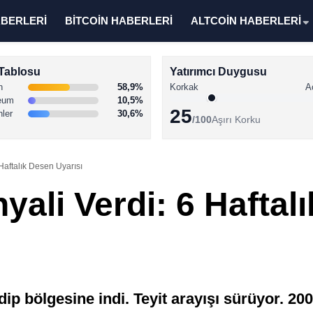
ABERLERİ
BİTCOİN HABERLERİ
ALTCOİN HABERLERİ
Tablosu
Yatırımcı Duygusu
n
58,9%
Korkak
A
eum
10,5%
25
nler
30,6%
/100
Aşırı Korku
 Haftalık Desen Uyarısı
nyali Verdi: 6 Haftal
l dip bölgesine indi. Teyit arayışı sürüyor. 20