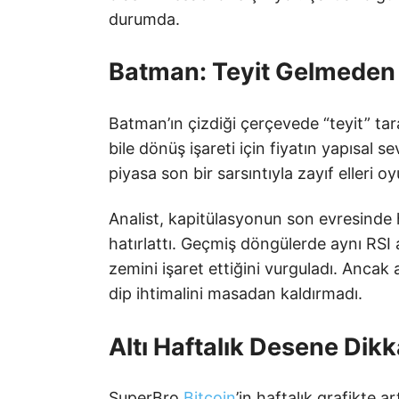
durumda.
Batman: Teyit Gelmeden
Batman’ın çizdiği çerçevede “teyit” tara
bile dönüş işareti için fiyatın yapısal se
piyasa son bir sarsıntıyla zayıf elleri 
Analist, kapitülasyonun son evresinde 
hatırlattı. Geçmiş döngülerde aynı RSI 
zemini işaret ettiğini vurguladı. Ancak 
dip ihtimalini masadan kaldırmadı.
Altı Haftalık Desene Dikk
SuperBro
Bitcoin
’in haftalık grafikte a