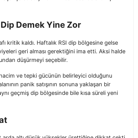
 Dip Demek Yine Zor
fı kritik kaldı. Haftalık RSI dip bölgesine gelse
viyeleri geri alması gerektiğini ima etti. Aksi halde
oyundan düşürmeyi seçebilir.
hacim ve tepki gücünün belirleyici olduğunu
alanının panik satışının sonuna yaklaşan bir
aynı geçmiş dip bölgesinde bile kısa süreli yeni
at
rt arda altı düşük yüksekler ürettiğine dikkat çekti.