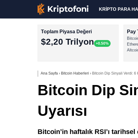
KRİPTO PARA H
Toplam Piyasa Değeri
Pay 
Bitcoi
$2,20 Trilyon
+0.50%
Ether
Altcoi
Ana Sayfa
›
Bitcoin Haberleri
›
Bitcoin Dip Sinyali Verdi: 6
Bitcoin Dip Si
Uyarısı
Bitcoin’in haftalık RSI’ı tarihse