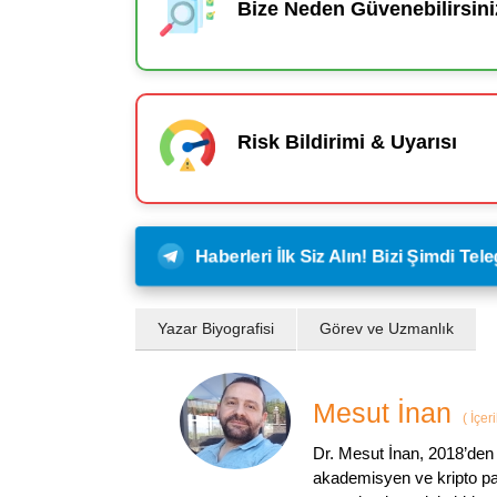
Bize Neden Güvenebilirsini
Risk Bildirimi & Uyarısı
Haberleri İlk Siz Alın! Bizi Şimdi Te
Yazar Biyografisi
Görev ve Uzmanlık
Mesut İnan
(
İçer
Dr. Mesut İnan, 2018’den 
akademisyen ve kripto par