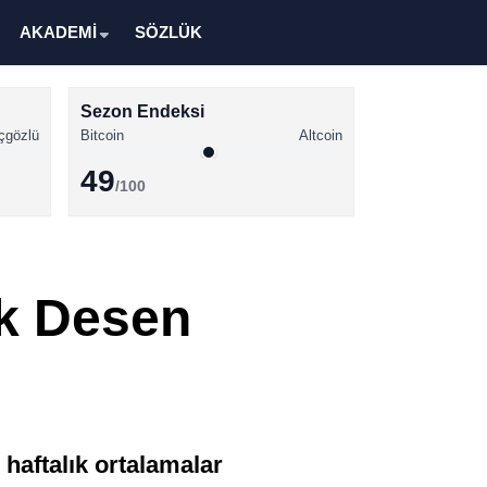
AKADEMİ
SÖZLÜK
Sezon Endeksi
çgözlü
Bitcoin
Altcoin
49
/100
Kripto Para Haberleri
Bitcoin Haberleri
ık Desen
Altcoin Haberleri
Ethereum Haberleri
Solana Haberleri
XRP Haberleri
0 haftalık ortalamalar
Memecoin Haberleri