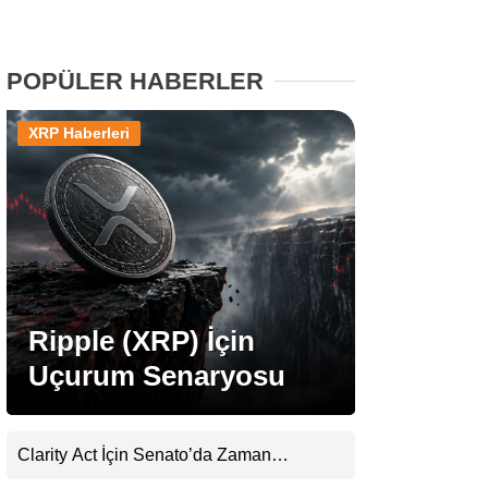
Stablecoin Haberleri
POPÜLER HABERLER
XRP Haberleri
Facebook
Instagram
Youtube
Ripple (XRP) İçin
Uçurum Senaryosu
TikTok
Pinterest
Clarity Act İçin Senato’da Zaman
Daralıyor