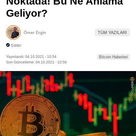
Noktada! Bu Ne Anlama
Pinterest
Geliyor?
LinkedIn
Ömer Ergin
TÜM YAZILARI
Telegram
Editör:
Yayınlandı: 04.10.2021 - 10:54
Bitcoin Haberleri
Son Güncelleme: 04.10.2021 - 10:56