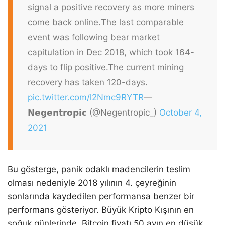
signal a positive recovery as more miners
come back online.
The last comparable
event was following bear market
capitulation in Dec 2018, which took 164-
days to flip positive.
The current mining
recovery has taken 120-days.
pic.twitter.com/l2Nmc9RYTR
—
𝗡𝗲𝗴𝗲𝗻𝘁𝗿𝗼𝗽𝗶𝗰 (@Negentropic_)
October 4,
2021
Bu gösterge, panik odaklı madencilerin teslim
olması nedeniyle 2018 yılının 4. çeyreğinin
sonlarında kaydedilen performansa benzer bir
performans gösteriyor. Büyük Kripto Kışının en
soğuk günlerinde, Bitcoin fiyatı 50 ayın en düşük