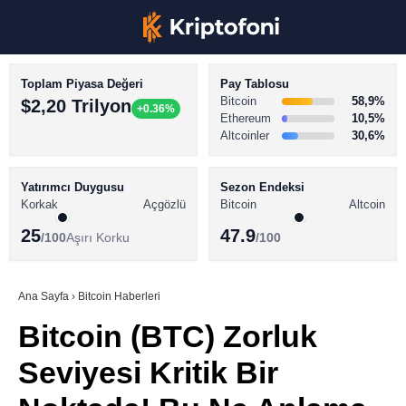
Toplam Piyasa Değeri
Pay Tablosu
Bitcoin
58,9%
$2,20 Trilyon
+0.36%
Ethereum
10,5%
Altcoinler
30,6%
KRİPTO PARA HABERLERİ
Facebook
BİTCOİN HABERLERİ
Yatırımcı Duygusu
Sezon Endeksi
Korkak
Açgözlü
Bitcoin
Altcoin
ALTCOİN HABERLERİ
25
47.9
/100
Aşırı Korku
/100
AKADEMİ
Instagram
SÖZLÜK
Ana Sayfa
›
Bitcoin Haberleri
Bitcoin (BTC) Zorluk
Youtube
Seviyesi Kritik Bir
TikTok