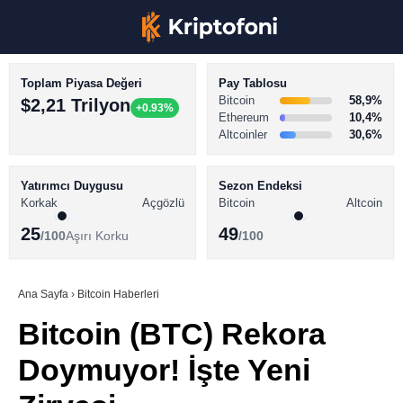
Toplam Piyasa Değeri
Pay Tablosu
Bitcoin
58,9%
$2,21 Trilyon
+0.93%
Ethereum
10,4%
Altcoinler
30,6%
KRİPTO PARA HABERLERİ
Facebook
BİTCOİN HABERLERİ
Yatırımcı Duygusu
Sezon Endeksi
Korkak
Açgözlü
Bitcoin
Altcoin
ALTCOİN HABERLERİ
25
49
/100
Aşırı Korku
/100
AKADEMİ
Instagram
SÖZLÜK
Ana Sayfa
›
Bitcoin Haberleri
Bitcoin (BTC) Rekora
Youtube
Doymuyor! İşte Yeni
TikTok