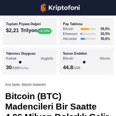
Toplam Piyasa Değeri
Pay Tablosu
Bitcoin
59,0%
$2,21 Trilyon
+0.79%
Ethereum
10,5%
Altcoinler
30,6%
KRİPTO PARA HABERLERİ
Facebook
BİTCOİN HABERLERİ
Yatırımcı Duygusu
Sezon Endeksi
Korkak
Açgözlü
Bitcoin
Altcoin
ALTCOİN HABERLERİ
30
44.8
/100
Korku
/100
AKADEMİ
Instagram
SÖZLÜK
Ana Sayfa
›
Bitcoin Haberleri
Bitcoin (BTC)
Youtube
Madencileri Bir Saatte
TikTok