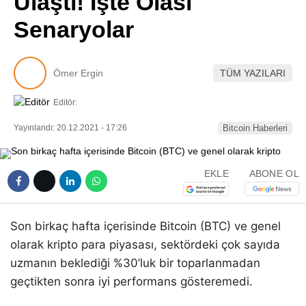
Ulaştı! İşte Olası
Pinterest
Senaryolar
LinkedIn
Ömer Ergin
TÜM YAZILARI
Telegram
Editör:
Yayınlandı: 20.12.2021 - 17:26
Bitcoin Haberleri
EKLE
ABONE OL
Son birkaç hafta içerisinde Bitcoin (BTC) ve genel
olarak kripto para piyasası, sektördeki çok sayıda
uzmanın beklediği %30’luk bir toparlanmadan
geçtikten sonra iyi performans gösteremedi.