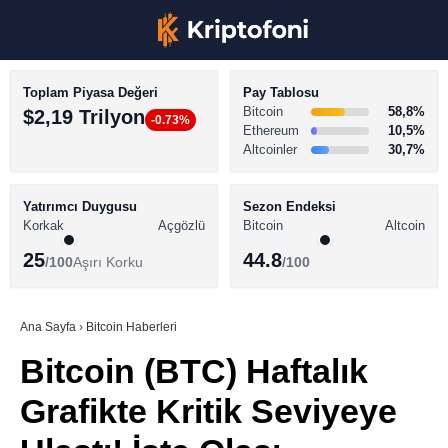
Toplam Piyasa Değeri
Pay Tablosu
Bitcoin
58,8%
$2,19 Trilyon
-0.73%
Ethereum
10,5%
Altcoinler
30,7%
KRİPTO PARA HABERLERİ
Facebook
BİTCOİN HABERLERİ
Yatırımcı Duygusu
Sezon Endeksi
Korkak
Açgözlü
Bitcoin
Altcoin
ALTCOİN HABERLERİ
25
44.8
/100
Aşırı Korku
/100
AKADEMİ
Instagram
SÖZLÜK
Ana Sayfa
›
Bitcoin Haberleri
Bitcoin (BTC) Haftalık
Youtube
Grafikte Kritik Seviyeye
TikTok