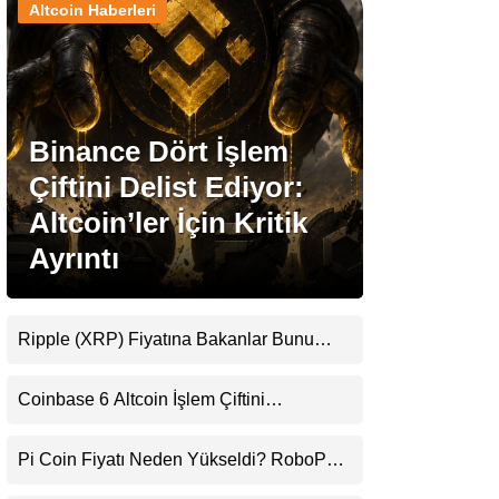
Altcoin Haberleri
Stablecoin Haberleri
Binance Dört İşlem
Facebook
Çiftini Delist Ediyor:
Altcoin’ler İçin Kritik
Ayrıntı
Instagram
Youtube
Ripple (XRP) Fiyatına Bakanlar Bunu
Kaçırıyor: Evernorth’tan Dikkat Çeken
Uyarı
TikTok
Coinbase 6 Altcoin İşlem Çiftini
Durduracak
Pinterest
Pi Coin Fiyatı Neden Yükseldi? RoboPay
Ortaklığı ve Güncelleme İyimserliği