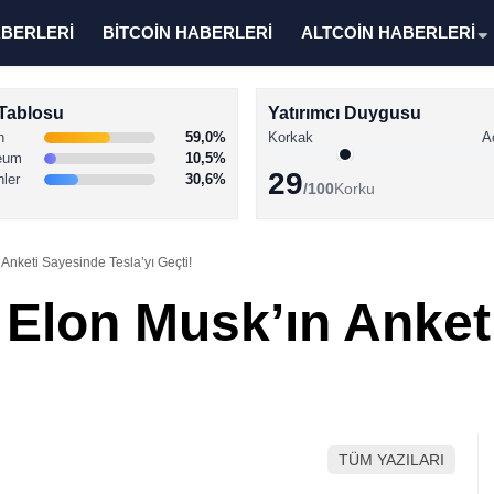
ABERLERİ
BİTCOİN HABERLERİ
ALTCOİN HABERLERİ
Tablosu
Yatırımcı Duygusu
n
59,0%
Korkak
A
eum
10,5%
29
nler
30,6%
/100
Korku
 Anketi Sayesinde Tesla’yı Geçti!
, Elon Musk’ın Anke
!
TÜM YAZILARI