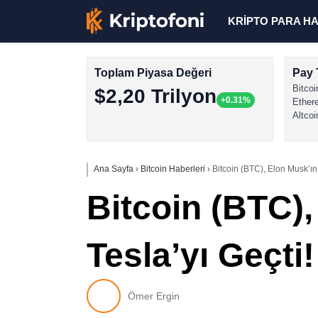
KRİPTO PARA H
Toplam Piyasa Değeri
Pay 
Bitcoi
$2,20 Trilyon
+0.31%
Ether
Altcoi
Ana Sayfa
›
Bitcoin Haberleri
›
Bitcoin (BTC), Elon Musk’ın
Bitcoin (BTC)
Tesla’yı Geçti
Ömer Ergin