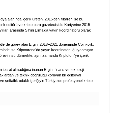
dya alanında içerik üreten, 2015’den itibaren ise bu
erik editörü ve kripto para gazetecisidir. Kariyerine 2015
ılları arasında Sihirli Elma’da yayın koordinatörü olarak
rketlerde görev alan Ergin, 2018–2021 döneminde Coinkolik,
nde ise Kriptoarena’da yayın koordinatörlüğü yapmıştır.
evini sürdürmekte, aynı zamanda Kriptofoni’ye içerik
en ibaret olmadığına inanan Ergin, finans ve teknoloji
klardan ve teknik doğruluğu koruyan bir editoryal
ve şeffaflık odaklı içeriğiyle Türkiye’de profesyonel kripto