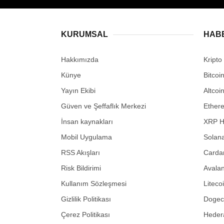
KURUMSAL
HAB
Hakkımızda
Kripto
Künye
Bitcoi
Yayın Ekibi
Altcoi
Güven ve Şeffaflık Merkezi
Ether
İnsan kaynakları
XRP H
Mobil Uygulama
Solana
RSS Akışları
Carda
Risk Bildirimi
Avalan
Kullanım Sözleşmesi
Liteco
Gizlilik Politikası
Dogeco
Çerez Politikası
Hedera