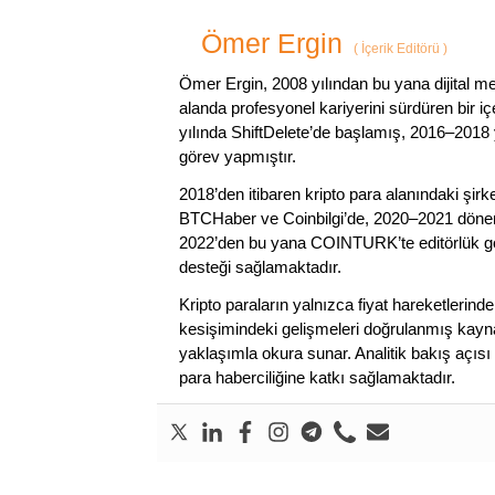
Ömer Ergin
(
İçerik Editörü
)
Ömer Ergin, 2008 yılından bu yana dijital me
alanda profesyonel kariyerini sürdüren bir iç
yılında ShiftDelete’de başlamış, 2016–2018 y
görev yapmıştır.
2018’den itibaren kripto para alanındaki şi
BTCHaber ve Coinbilgi’de, 2020–2021 dönemi
2022’den bu yana COINTURK’te editörlük gör
desteği sağlamaktadır.
Kripto paraların yalnızca fiyat hareketlerind
kesişimindeki gelişmeleri doğrulanmış kayna
yaklaşımla okura sunar. Analitik bakış açısı 
para haberciliğine katkı sağlamaktadır.