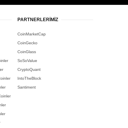
PARTNERLERIMIZ
CoinMarketCap
CoinGecko
CoinGlass
inler
SoSoValue
er
CryptoQuant
oinler
IntoTheBlock
ler
Santiment
oinler
nler
ler
r