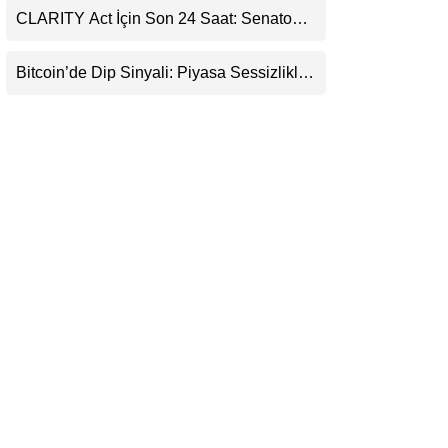
Destekledi
CLARITY Act İçin Son 24 Saat: Senato
LinkedIn
Matematiği Kripto Para Piyasasının
Beklentisini Bozabilir
Bitcoin’de Dip Sinyali: Piyasa Sessizlikle
Telegram
Sıkışıyor