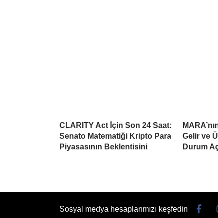
CLARITY Act İçin Son 24 Saat:
MARA’nın 
Senato Matematiği Kripto Para
Gelir ve 
Piyasasının Beklentisini
Durum Aç
Sosyal medya hesaplarımızı keşfedin