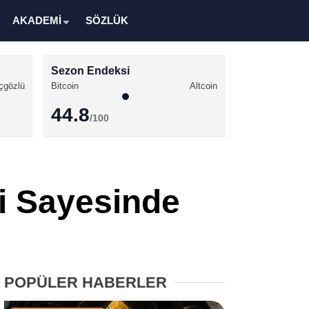
AKADEMİ
SÖZLÜK
Sezon Endeksi
çgözlü
Bitcoin
Altcoin
44.8
/100
Kripto Para Haberleri
Bitcoin Haberleri
ti Sayesinde
Altcoin Haberleri
Ethereum Haberleri
Solana Haberleri
POPÜLER HABERLER
XRP Haberleri
Memecoin Haberleri