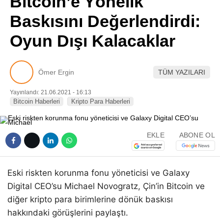
Bitcoin’e Yönelik
Pinterest
Baskısını Değerlendirdi:
Oyun Dışı Kalacaklar
LinkedIn
Telegram
Ömer Ergin
TÜM YAZILARI
Yayınlandı: 21.06.2021 - 16:13
Bitcoin Haberleri
Kripto Para Haberleri
EKLE
ABONE OL
Eski riskten korunma fonu yöneticisi ve Galaxy
Digital CEO’su Michael Novogratz, Çin’in Bitcoin ve
diğer kripto para birimlerine dönük baskısı
hakkındaki görüşlerini paylaştı.