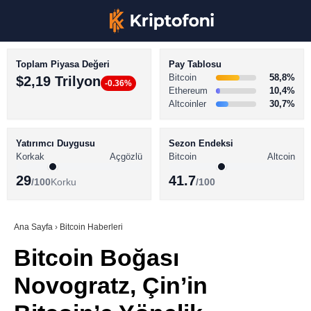
Toplam Piyasa Değeri
Pay Tablosu
Bitcoin
58,8%
$2,19 Trilyon
-0.36%
Ethereum
10,4%
Altcoinler
30,7%
KRİPTO PARA HABERLERİ
Facebook
BİTCOİN HABERLERİ
Yatırımcı Duygusu
Sezon Endeksi
Korkak
Açgözlü
Bitcoin
Altcoin
ALTCOİN HABERLERİ
29
41.7
/100
Korku
/100
AKADEMİ
Instagram
SÖZLÜK
Ana Sayfa
›
Bitcoin Haberleri
Bitcoin Boğası
Youtube
Novogratz, Çin’in
TikTok