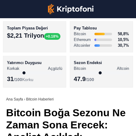
Toplam Piyasa Değeri
Pay Tablosu
Bitcoin
58,8%
$2,21 Trilyon
+0.18%
Ethereum
10,5%
Altcoinler
30,7%
KRİPTO PARA HABERLERİ
Facebook
BİTCOİN HABERLERİ
Yatırımcı Duygusu
Sezon Endeksi
Korkak
Açgözlü
Bitcoin
Altcoin
ALTCOİN HABERLERİ
31
47.9
/100
Korku
/100
AKADEMİ
Instagram
SÖZLÜK
Ana Sayfa
›
Bitcoin Haberleri
Bitcoin Boğa Sezonu Ne
Youtube
Zaman Sona Erecek:
TikTok