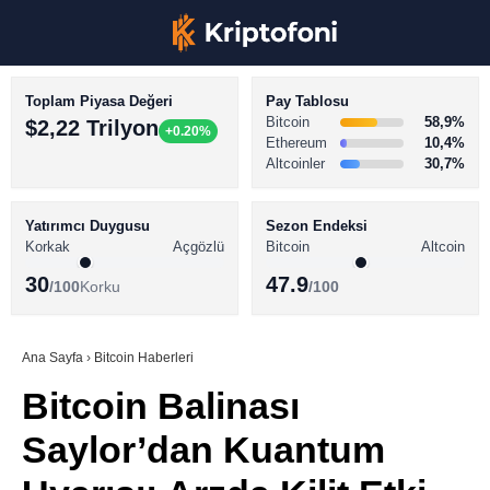
Toplam Piyasa Değeri
Pay Tablosu
Bitcoin
58,9%
$2,22 Trilyon
+0.20%
Ethereum
10,4%
Altcoinler
30,7%
KRİPTO PARA HABERLERİ
Facebook
BİTCOİN HABERLERİ
Yatırımcı Duygusu
Sezon Endeksi
Korkak
Açgözlü
Bitcoin
Altcoin
ALTCOİN HABERLERİ
30
47.9
/100
Korku
/100
AKADEMİ
Instagram
SÖZLÜK
Ana Sayfa
›
Bitcoin Haberleri
Bitcoin Balinası
Youtube
Saylor’dan Kuantum
TikTok