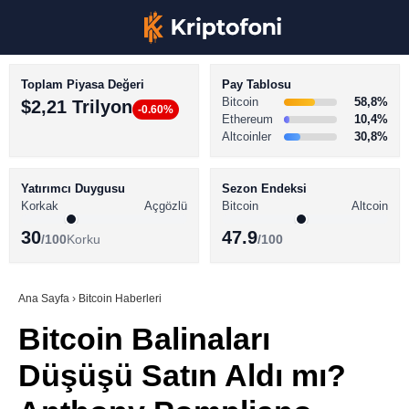
Toplam Piyasa Değeri
Pay Tablosu
Bitcoin
58,8%
$2,21 Trilyon
-0.60%
Ethereum
10,4%
Altcoinler
30,8%
KRİPTO PARA HABERLERİ
Facebook
BİTCOİN HABERLERİ
Yatırımcı Duygusu
Sezon Endeksi
Korkak
Açgözlü
Bitcoin
Altcoin
ALTCOİN HABERLERİ
30
47.9
/100
Korku
/100
AKADEMİ
Instagram
SÖZLÜK
Ana Sayfa
›
Bitcoin Haberleri
Bitcoin Balinaları
Youtube
Düşüşü Satın Aldı mı?
TikTok