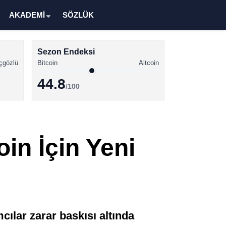
AKADEMİ
SÖZLÜK
Sezon Endeksi
çgözlü
Bitcoin
Altcoin
44.8
/100
Kripto Para Haberleri
Bitcoin Haberleri
in İçin Yeni
Altcoin Haberleri
Ethereum Haberleri
Solana Haberleri
XRP Haberleri
mcılar zarar baskısı altında
Memecoin Haberleri