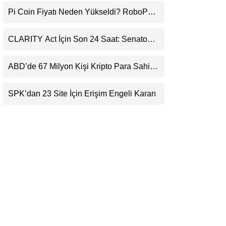
Uyarı
LinkedIn
Pi Coin Fiyatı Neden Yükseldi? RoboPay
Ortaklığı ve Güncelleme İyimserliği
Destekledi
Telegram
CLARITY Act İçin Son 24 Saat: Senato
Matematiği Kripto Para Piyasasının
Beklentisini Bozabilir
ABD’de 67 Milyon Kişi Kripto Para Sahibi:
Ripple’dan “Eski Algılar Yıkıldı” Mesajı
SPK’dan 23 Site İçin Erişim Engeli Kararı