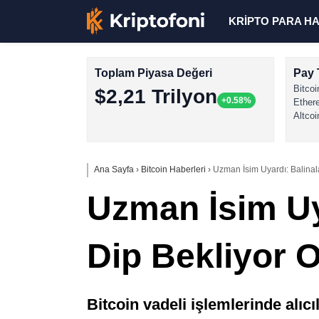
KRİPTO PARA H
Toplam Piyasa Değeri
Pay 
Bitcoi
$2,21 Trilyon
+0.58%
Ether
Altcoi
Ana Sayfa
›
Bitcoin Haberleri
›
Uzman İsim Uyardı: Balinalar
Uzman İsim Uya
Dip Bekliyor O
Bitcoin vadeli işlemlerinde alıcı