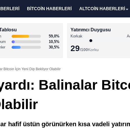
ABERLERİ
BİTCOİN HABERLERİ
ALTCOİN HABERLERİ
Tablosu
Yatırımcı Duygusu
n
59,0%
Korkak
A
eum
10,5%
29
nler
30,5%
/100
Korku
 Bitcoin İçin Yeni Dip Bekliyor Olabilir
rdı: Balinalar Bitco
labilir
lar hafif üstün görünürken kısa vadeli yatırı