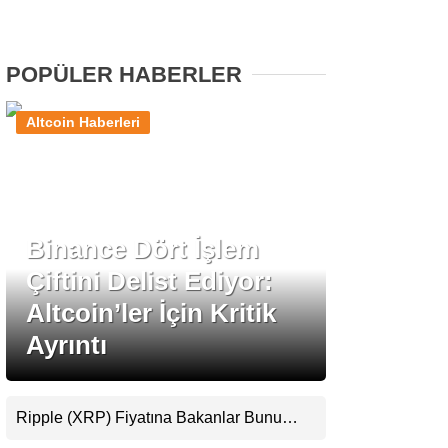
Stablecoin Haberleri
POPÜLER HABERLER
Altcoin Haberleri
Facebook
Binance Dört İşlem
Instagram
Çiftini Delist Ediyor:
Youtube
Altcoin’ler İçin Kritik
Ayrıntı
TikTok
Pinterest
Ripple (XRP) Fiyatına Bakanlar Bunu
Kaçırıyor: Evernorth’tan Dikkat Çeken