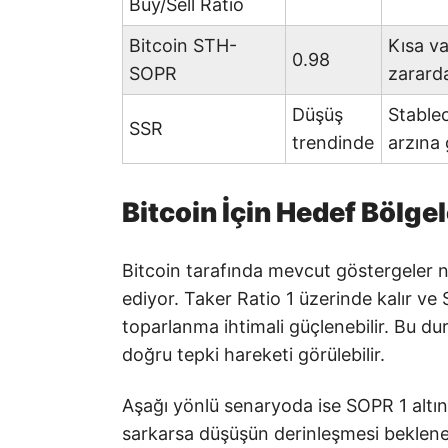
Buy/Sell Ratio
Bitcoin STH-
Kısa va
0.98
SOPR
zararda
Düşüş
Stablec
SSR
trendinde
arzına 
Bitcoin İçin Hedef Bölgel
Bitcoin tarafında mevcut göstergeler 
ediyor. Taker Ratio 1 üzerinde kalır ve
toparlanma ihtimali güçlenebilir. Bu d
doğru tepki hareketi görülebilir.
Aşağı yönlü senaryoda ise SOPR 1 altın
sarkarsa düşüşün derinleşmesi beklenebil