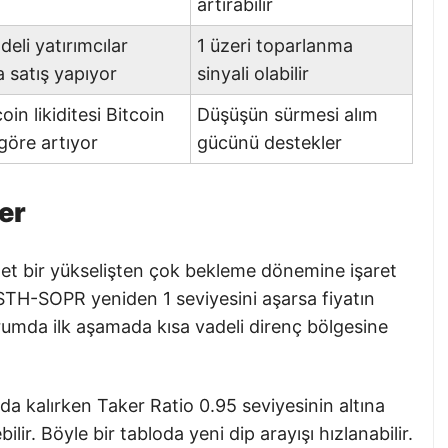
artırabilir
deli yatırımcılar
1 üzeri toparlanma
 satış yapıyor
sinyali olabilir
oin likiditesi Bitcoin
Düşüşün sürmesi alım
göre artıyor
gücünü destekler
er
net bir yükselişten çok bekleme dönemine işaret
 STH-SOPR yeniden 1 seviyesini aşarsa fiyatın
urumda ilk aşamada kısa vadeli direnç bölgesine
da kalırken Taker Ratio 0.95 seviyesinin altına
ir. Böyle bir tabloda yeni dip arayışı hızlanabilir.