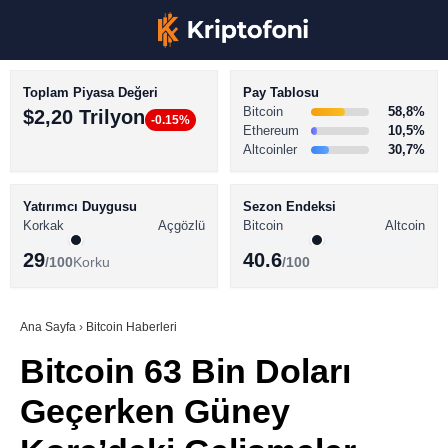
Toplam Piyasa Değeri
Pay Tablosu
Bitcoin
58,8%
$2,20 Trilyon
-0.15%
Ethereum
10,5%
Altcoinler
30,7%
KRİPTO PARA HABERLERİ
Facebook
BİTCOİN HABERLERİ
Yatırımcı Duygusu
Sezon Endeksi
Korkak
Açgözlü
Bitcoin
Altcoin
ALTCOİN HABERLERİ
29
40.6
/100
Korku
/100
AKADEMİ
Instagram
SÖZLÜK
Ana Sayfa
›
Bitcoin Haberleri
Bitcoin 63 Bin Doları
Youtube
Geçerken Güney
TikTok