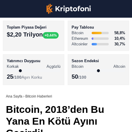
Toplam Piyasa Değeri
Pay Tablosu
Bitcoin
58,8%
$2,20 Trilyon
+0.44%
Ethereum
10,4%
Altcoinler
30,7%
KRİPTO PARA HABERLERİ
Facebook
BİTCOİN HABERLERİ
Yatırımcı Duygusu
Sezon Endeksi
Korkak
Açgözlü
Bitcoin
Altcoin
ALTCOİN HABERLERİ
25
50
/100
Aşırı Korku
/100
AKADEMİ
Instagram
SÖZLÜK
Ana Sayfa
›
Bitcoin Haberleri
Bitcoin, 2018’den Bu
Youtube
Yana En Kötü Ayını
TikTok