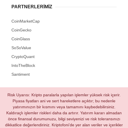
PARTNERLERIMIZ
CoinMarketCap
CoinGecko
CoinGlass
SoSoValue
CryptoQuant
IntoTheBlock
Santiment
Risk Uyarısı: Kripto paralarla yapılan işlemler yüksek risk içerir.
Piyasa fiyatları ani ve sert hareketlere açıktır; bu nedenle
yatırımınızın bir kısmını veya tamamını kaybedebilirsiniz.
Kaldıraçlı işlemler riskleri daha da artırır. Yatırım kararı almadan
önce finansal durumunuzu, bilgi seviyenizi ve risk toleransınızı
dikkatlice değerlendiriniz. Kriptofoni’de yer alan veriler ve içerikler