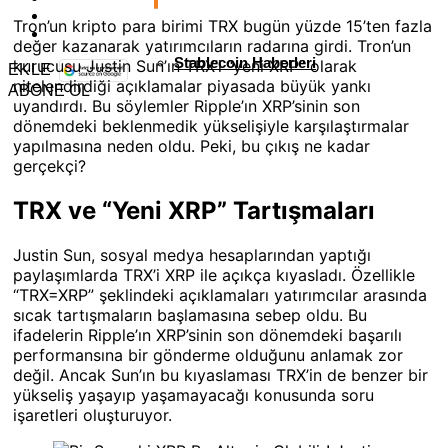
Tron’un kripto para birimi TRX bugün yüzde 15’ten fazla
değer kazanarak yatırımcıların radarına girdi. Tron’un
Stablecoin Haberleri
kurucusu Justin Sun’ın TRX’i “yeni XRP” olarak
EKLE
nitelendirdiği açıklamalar piyasada büyük yankı
ABONE OL
uyandırdı. Bu söylemler Ripple’ın XRP’sinin son
dönemdeki beklenmedik yükselişiyle karşılaştırmalar
yapılmasına neden oldu. Peki, bu çıkış ne kadar
gerçekçi?
TRX ve “Yeni XRP” Tartışmaları
Justin Sun, sosyal medya hesaplarından yaptığı
paylaşımlarda TRX’i XRP ile açıkça kıyasladı. Özellikle
“TRX=XRP” şeklindeki açıklamaları yatırımcılar arasında
sıcak tartışmaların başlamasına sebep oldu. Bu
ifadelerin Ripple’ın XRP’sinin son dönemdeki başarılı
performansına bir gönderme olduğunu anlamak zor
değil. Ancak Sun’ın bu kıyaslaması TRX’in de benzer bir
yükseliş yaşayıp yaşamayacağı konusunda soru
işaretleri oluşturuyor.