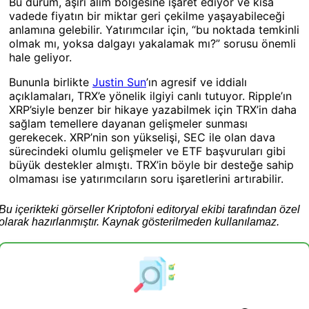
Bu durum, aşırı alım bölgesine işaret ediyor ve kısa
vadede fiyatın bir miktar geri çekilme yaşayabileceği
anlamına gelebilir. Yatırımcılar için, “bu noktada temkinli
olmak mı, yoksa dalgayı yakalamak mı?” sorusu önemli
hale geliyor.
Bununla birlikte
Justin Sun
’ın agresif ve iddialı
açıklamaları, TRX’e yönelik ilgiyi canlı tutuyor. Ripple’ın
XRP’siyle benzer bir hikaye yazabilmek için TRX’in daha
sağlam temellere dayanan gelişmeler sunması
gerekecek. XRP’nin son yükselişi, SEC ile olan dava
sürecindeki olumlu gelişmeler ve ETF başvuruları gibi
büyük destekler almıştı. TRX’in böyle bir desteğe sahip
olmaması ise yatırımcıların soru işaretlerini artırabilir.
Bu içerikteki görseller Kriptofoni editoryal ekibi tarafından özel
olarak hazırlanmıştır. Kaynak gösterilmeden kullanılamaz.