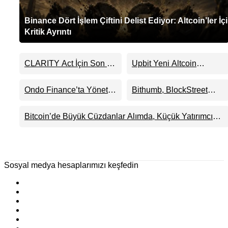
Binance Dört İşlem Çiftini Delist Ediyor: Altcoin’ler İç
Kritik Ayrıntı
CLARITY Act İçin Son 24
Upbit Yeni Altcoin
Saat: Senato Matematiği
Listelemesini Duyurdu:
Kripto Para Piyasasının
KRW, BTC ve USDT
Ondo Finance’ta Yönetim
Bithumb, BlockStreet
Beklentisini Bozabilir
Paritelerinde İşlem
Krizi Derinleşti:
(BSB) İçin KRW İşlem
Görecek
Milyarlarca Dolarlık
Çifti Desteği Duyurdu
Bitcoin’de Büyük Cüzdanlar Alımda, Küçük Yatırımcı
Tokenizasyon Devinin
Satışta: Piyasa 70 Bin Dolar Senaryosuna mı
Kontrolü Mahkemeye
Hazırlanıyor?
Taşındı
Sosyal medya hesaplarımızı keşfedin