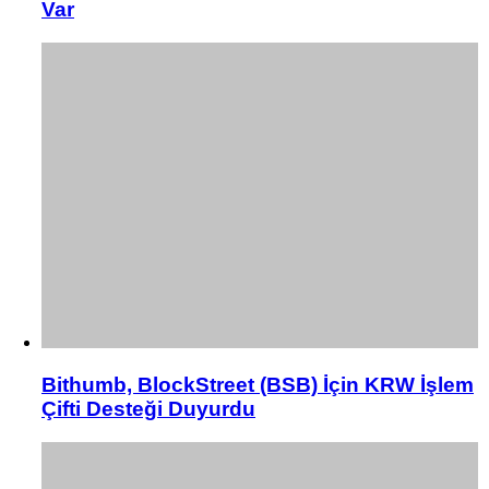
Var
Bithumb, BlockStreet (BSB) İçin KRW İşlem
Çifti Desteği Duyurdu