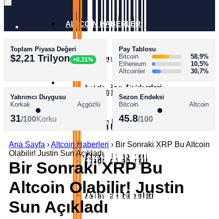
ALTCOİN HABERLERİ
Toplam Piyasa Değeri
Pay Tablosu
AKADEMİ
$2,21 Trilyon
Bitcoin
58,9%
Ethereum Haberleri
+0.31%
Ethereum
10,5%
Altcoinler
30,7%
SÖZLÜK
Kripto Para Rehberleri
XRP Haberleri
Yatırımcı Duygusu
Sezon Endeksi
Korkak
Açgözlü
Bitcoin
Altcoin
31
45.8
/100
Korku
/100
Bitcoin Rehberleri
Solana Haberleri
Ana Sayfa
›
Altcoin Haberleri
›
Bir Sonraki XRP Bu Altcoin
Olabilir! Justin Sun Açıkladı
Altcoin Rehberleri
Cardano Haberleri
Bir Sonraki XRP Bu
Altcoin Olabilir! Justin
Avalanche Haberleri
Sun Açıkladı