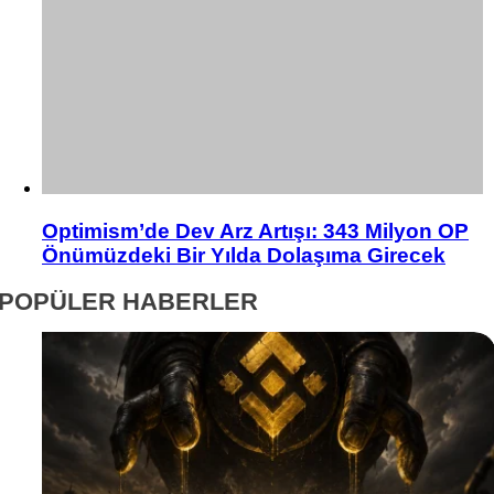
Optimism’de Dev Arz Artışı: 343 Milyon OP
Önümüzdeki Bir Yılda Dolaşıma Girecek
POPÜLER HABERLER