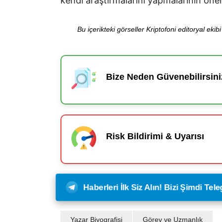
kendi araştırmalarını yapmalarının öne
Bu içerikteki görseller Kriptofoni editoryal ek
Bize Neden Güvenebilirsini
Risk Bildirimi & Uyarısı
Haberleri İlk Siz Alın! Bizi Şimdi Te
Yazar Biyografisi
Görev ve Uzmanlık