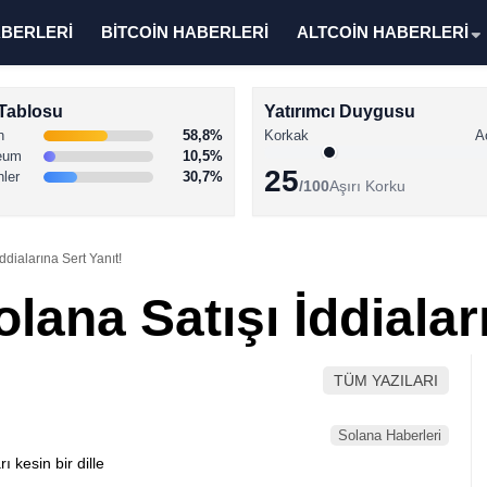
ABERLERİ
BİTCOİN HABERLERİ
ALTCOİN HABERLERİ
Tablosu
Yatırımcı Duygusu
n
58,8%
Korkak
A
eum
10,5%
25
nler
30,7%
/100
Aşırı Korku
ddialarına Sert Yanıt!
lana Satışı İddialar
TÜM YAZILARI
Solana Haberleri