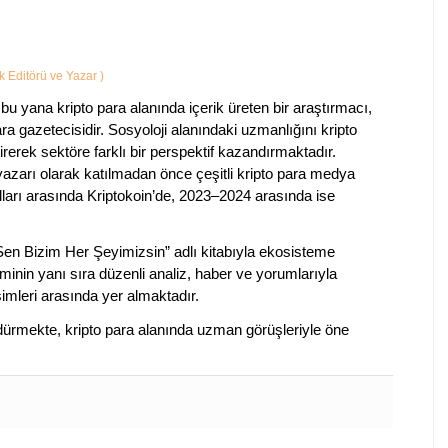
ik Editörü ve Yazar
)
bu yana kripto para alanında içerik üreten bir araştırmacı,
a gazetecisidir. Sosyoloji alanındaki uzmanlığını kripto
irerek sektöre farklı bir perspektif kazandırmaktadır.
 yazarı olarak katılmadan önce çeşitli kripto para medya
lları arasında Kriptokoin’de, 2023–2024 arasında ise
 Sen Bizim Her Şeyimizsin” adlı kitabıyla ekosisteme
iminin yanı sıra düzenli analiz, haber ve yorumlarıyla
isimleri arasında yer almaktadır.
sürdürmekte, kripto para alanında uzman görüşleriyle öne