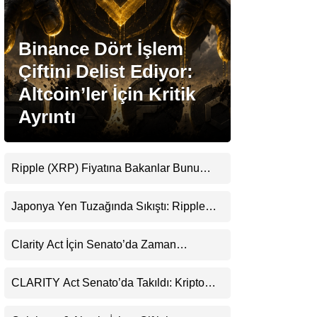
Stablecoin Haberleri
Binance Dört İşlem
Çiftini Delist Ediyor:
Altcoin’ler İçin Kritik
Facebook
Ayrıntı
Ripple (XRP) Fiyatına Bakanlar Bunu
Instagram
Kaçırıyor: Evernorth’tan Dikkat Çeken
Uyarı
Japonya Yen Tuzağında Sıkıştı: Ripple
Youtube
(XRP) Üçüncü Yol Olabilir mi?
Clarity Act İçin Senato’da Zaman
TikTok
Daralıyor
CLARITY Act Senato’da Takıldı: Kripto
Pinterest
Para Piyasası 2027’yi Fiyatlıyor