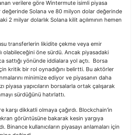
nan verilere göre Wintermute isimli piyasa
ar değerinde Solana ve 80 milyon dolar değerinde
ki 2 milyar dolarlık Solana kilit açılımının hemen
usu transferlerin likidite çekme veya emir
ı olabileceğini öne sürdü. Ancak piyasadaki
uca sattığı yönünde iddialara yol açtı. Borsa
in kritik bir rol oynadığını belirtti. Bu aktörler
lanmalarını minimize ediyor ve piyasanın daha
azı piyasa yapıcıların borsalarla ortak çalışarak
ğlamayı sürdüğünü hatırlattı.
ere karşı dikkatli olmaya çağırdı. Blockchain’in
 ekran görüntüsüne bakarak kesin yargıya
ı. Binance kullanıcıların piyasayı anlamaları için