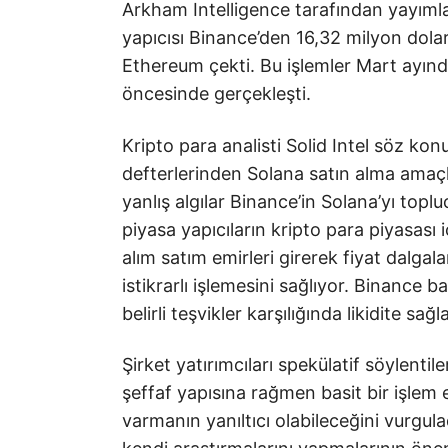
Arkham Intelligence tarafından yayımla
yapıcısı Binance’den 16,32 milyon dol
Ethereum çekti. Bu işlemler Mart ayında
öncesinde gerçekleşti.
Kripto para analisti Solid Intel söz kon
defterlerinden Solana satın alma amaçl
yanlış algılar Binance’in Solana’yı topl
piyasa yapıcıların kripto para piyasası iç
alım satım emirleri girerek fiyat dalga
istikrarlı işlemesini sağlıyor. Binance b
belirli teşvikler karşılığında likidite sa
Şirket yatırımcıları spekülatif söylentil
şeffaf yapısına rağmen basit bir işlem
varmanın yanıltıcı olabileceğini vurgulad