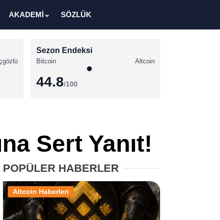
AKADEMİ
SÖZLÜK
Sezon Endeksi
çgözlü
Bitcoin
Altcoin
44.8
/100
Kripto Para Haberleri
Bitcoin Haberleri
ına Sert Yanıt!
Altcoin Haberleri
Ethereum Haberleri
POPÜLER HABERLER
Solana Haberleri
Altcoin Haberleri
XRP Haberleri
Memecoin Haberleri