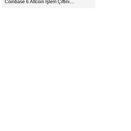
Coinbase 6 Altcoin İşlem Çiftini
LinkedIn
Durduracak
Telegram