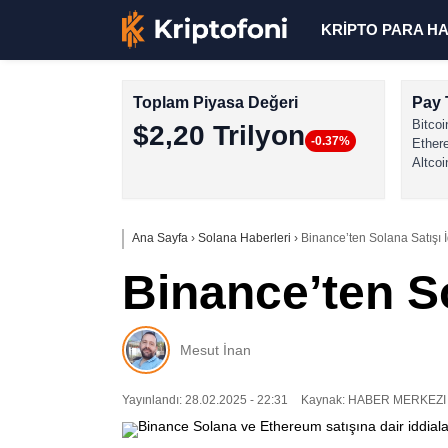
KRİPTO PARA H
Toplam Piyasa Değeri
Pay 
Bitcoi
$2,20 Trilyon
-0.37%
Ether
Altcoi
Ana Sayfa
›
Solana Haberleri
›
Binance’ten Solana Satışı İ
Binance’ten So
Mesut İnan
Yayınlandı: 28.02.2025 - 22:31
Kaynak: HABER MERKEZI