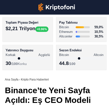
Toplam Piyasa Değeri
Pay Tablosu
Bitcoin
59,0%
$2,21 Trilyon
+0.96%
Ethereum
10,5%
Altcoinler
30,5%
KRİPTO PARA HABERLERİ
Facebook
BİTCOİN HABERLERİ
Yatırımcı Duygusu
Sezon Endeksi
Korkak
Açgözlü
Bitcoin
Altcoin
ALTCOİN HABERLERİ
30
44.8
/100
Korku
/100
AKADEMİ
Instagram
SÖZLÜK
Ana Sayfa
›
Kripto Para Haberleri
Binance’te Yeni Sayfa
Youtube
Açıldı: Eş CEO Modeli
TikTok