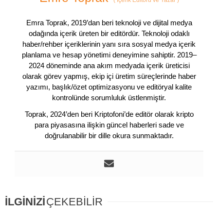
(
İçerik Editörü ve Yazar
)
Emra Toprak, 2019’dan beri teknoloji ve dijital medya
odağında içerik üreten bir editördür. Teknoloji odaklı
haber/rehber içeriklerinin yanı sıra sosyal medya içerik
planlama ve hesap yönetimi deneyimine sahiptir. 2019–
2024 döneminde ana akım medyada içerik üreticisi
olarak görev yapmış, ekip içi üretim süreçlerinde haber
yazımı, başlık/özet optimizasyonu ve editöryal kalite
kontrolünde sorumluluk üstlenmiştir.
Toprak, 2024’den beri Kriptofoni’de editör olarak kripto
para piyasasına ilişkin güncel haberleri sade ve
doğrulanabilir bir dille okura sunmaktadır.
İLGİNİZİ
ÇEKEBİLİR