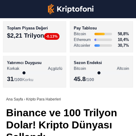
Toplam Piyasa Değeri
Pay Tablosu
Bitcoin
58,8%
$2,21 Trilyon
-0.13%
Ethereum
10,4%
Altcoinler
30,7%
KRİPTO PARA HABERLERİ
Facebook
BİTCOİN HABERLERİ
Yatırımcı Duygusu
Sezon Endeksi
Korkak
Açgözlü
Bitcoin
Altcoin
ALTCOİN HABERLERİ
31
45.8
/100
Korku
/100
AKADEMİ
Instagram
SÖZLÜK
Ana Sayfa
›
Kripto Para Haberleri
Binance ve 100 Trilyon
Youtube
Dolar! Kripto Dünyası
TikTok