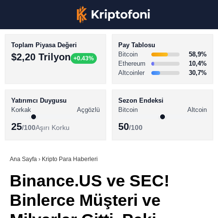
Toplam Piyasa Değeri
Pay Tablosu
Bitcoin
58,9%
$2,20 Trilyon
+0.43%
Ethereum
10,4%
Altcoinler
30,7%
KRİPTO PARA HABERLERİ
Facebook
BİTCOİN HABERLERİ
Yatırımcı Duygusu
Sezon Endeksi
Korkak
Açgözlü
Bitcoin
Altcoin
ALTCOİN HABERLERİ
25
50
/100
Aşırı Korku
/100
AKADEMİ
Instagram
SÖZLÜK
Ana Sayfa
›
Kripto Para Haberleri
Binance.US ve SEC!
Youtube
Binlerce Müşteri ve
TikTok