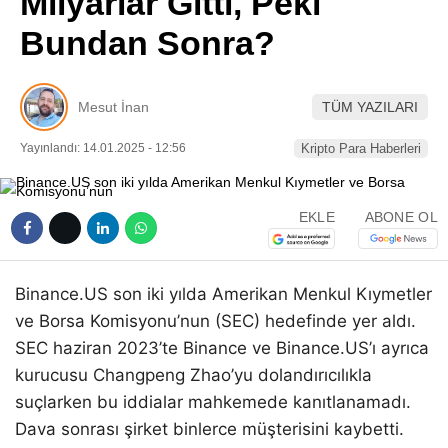
Milyarlar Gitti, Peki
Pinterest
Bundan Sonra?
LinkedIn
Mesut İnan
TÜM YAZILARI
Telegram
Yayınlandı: 14.01.2025 - 12:56
Kripto Para Haberleri
EKLE
ABONE OL
Binance.US son iki yılda Amerikan Menkul Kıymetler
ve Borsa Komisyonu’nun (SEC) hedefinde yer aldı.
SEC haziran 2023’te Binance ve Binance.US’ı ayrıca
kurucusu Changpeng Zhao’yu dolandırıcılıkla
suçlarken bu iddialar mahkemede kanıtlanamadı.
Dava sonrası şirket binlerce müşterisini kaybetti.