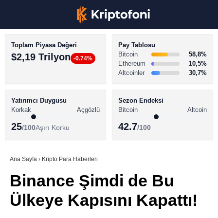
Toplam Piyasa Değeri
Pay Tablosu
Bitcoin
58,8%
$2,19 Trilyon
-0.74%
Ethereum
10,5%
Altcoinler
30,7%
KRİPTO PARA HABERLERİ
Facebook
BİTCOİN HABERLERİ
Yatırımcı Duygusu
Sezon Endeksi
Korkak
Açgözlü
Bitcoin
Altcoin
ALTCOİN HABERLERİ
25
42.7
/100
Aşırı Korku
/100
AKADEMİ
Instagram
SÖZLÜK
Ana Sayfa
›
Kripto Para Haberleri
Binance Şimdi de Bu
Youtube
Ülkeye Kapısını Kapattı!
TikTok