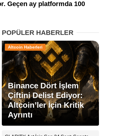
ıyor. Geçen ay platformda 100
Stablecoin Haberleri
POPÜLER HABERLER
Facebook
Altcoin Haberleri
Instagram
Binance Dört İşlem
Youtube
Çiftini Delist Ediyor:
Altcoin’ler İçin Kritik
TikTok
Ayrıntı
Pinterest