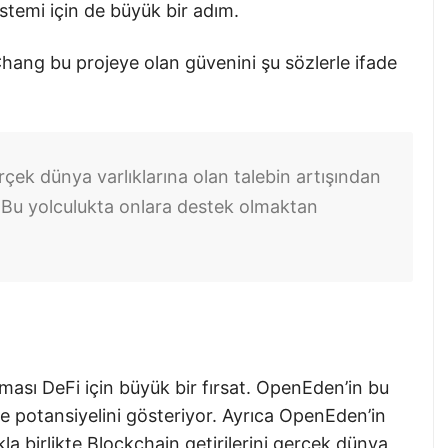
temi için de büyük bir adım.
hang bu projeye olan güvenini şu sözlerle ifade
ek dünya varlıklarına olan talebin artışından
 Bu yolculukta onlara destek olmaktan
lması DeFi için büyük bir fırsat. OpenEden’in bu
 potansiyelini gösteriyor. Ayrıca OpenEden’in
a birlikte Blockchain getirilerini gerçek dünya