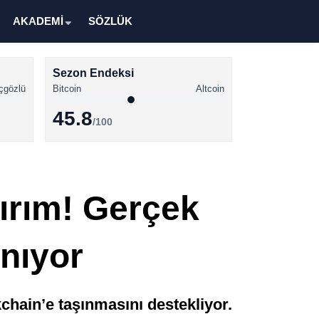
AKADEMİ
SÖZLÜK
Sezon Endeksi
çgözlü
Bitcoin
Altcoin
45.8
/100
Kripto Para Haberleri
Bitcoin Haberleri
ırım! Gerçek
Altcoin Haberleri
Ethereum Haberleri
ınıyor
Solana Haberleri
XRP Haberleri
hain’e taşınmasını destekliyor.
Memecoin Haberleri