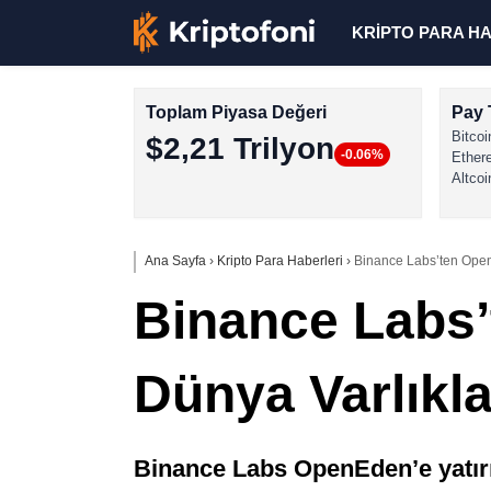
KRİPTO PARA H
Toplam Piyasa Değeri
Pay 
Bitcoi
$2,21 Trilyon
-0.06%
Ether
Altcoi
Ana Sayfa
›
Kripto Para Haberleri
›
Binance Labs’ten OpenE
Binance Labs’
Dünya Varlıkla
Binance Labs OpenEden’e yatırı