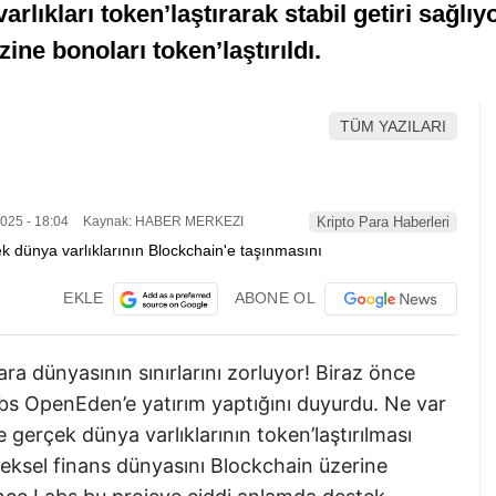
arlıkları token’laştırarak stabil getiri sağl
ne bonoları token’laştırıldı.
TÜM YAZILARI
025 - 18:04
Kaynak: HABER MERKEZI
Kripto Para Haberleri
EKLE
ABONE OL
a dünyasının sınırlarını zorluyor! Biraz önce
Labs OpenEden’e yatırım yaptığını duyurdu. Ne var
e gerçek dünya varlıklarının token’laştırılması
eksel finans dünyasını Blockchain üzerine