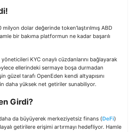
di!
milyon dolar değerinde token’laştırılmış ABD
Hamle bir bakıma platformun ne kadar başarılı
i yöneticileri KYC onaylı cüzdanlarını bağlayarak
 Böylece ellerindeki sermaye boşa durmadan
 İşin güzel tarafı OpenEden kendi altyapısını
in daha yüksek net getiriler sunabiliyor.
en Girdi?
daha da büyüyerek merkeziyetsiz finans (
DeFi
)
yalı getirilere erişimi artırmayı hedefliyor. Hamle