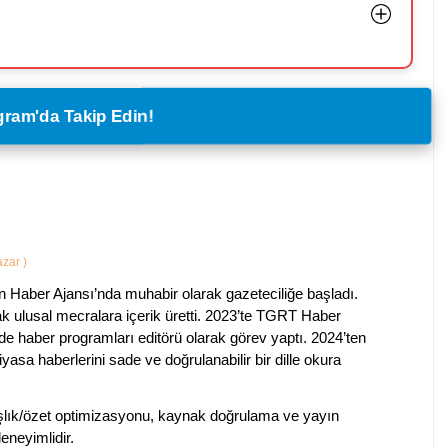
legram'da Takip Edin!
Yazar
)
 Haber Ajansı’nda muhabir olarak gazeteciliğe başladı.
ak ulusal mecralara içerik üretti. 2023’te TGRT Haber
de haber programları editörü olarak görev yaptı. 2024’ten
piyasa haberlerini sade ve doğrulanabilir bir dille okura
 başlık/özet optimizasyonu, kaynak doğrulama ve yayın
eneyimlidir.