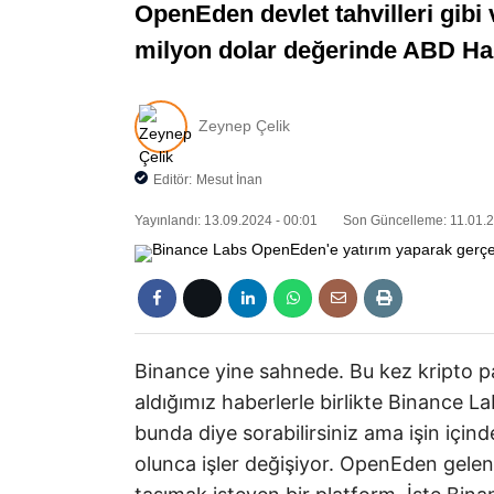
OpenEden devlet tahvilleri gibi v
milyon dolar değerinde ABD Hazi
Zeynep Çelik
Editör:
Mesut İnan
Yayınlandı: 13.09.2024 - 00:01
Son Güncelleme: 11.01.2
Binance yine sahnede. Bu kez kripto par
aldığımız haberlerle birlikte Binance 
bunda diye sorabilirsiniz ama işin içind
olunca işler değişiyor. OpenEden gelen