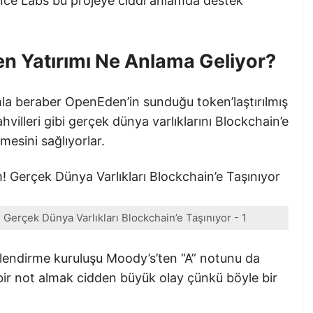
ance Labs bu projeye ciddi anlamda destek
n Yatırımı Ne Anlama Geliyor?
mla beraber OpenEden’in sunduğu token’laştırılmış
hvilleri gibi gerçek dünya varlıklarını Blockchain’e
tmesini sağlıyorlar.
Gerçek Dünya Varlıkları Blockchain’e Taşınıyor - 1
elendirme kuruluşu Moody’s’ten “A” notunu da
bir not almak cidden büyük olay çünkü böyle bir