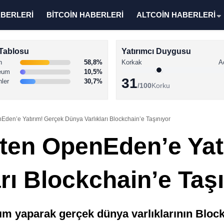
ABERLERİ
BİTCOİN HABERLERİ
ALTCOİN HABERLERİ
Tablosu
Yatırımcı Duygusu
n
58,8%
Korkak
A
eum
10,5%
31
nler
30,7%
/100
Korku
den’e Yatırım! Gerçek Dünya Varlıkları Blockchain’e Taşınıyor
ten OpenEden’e Yat
rı Blockchain’e Taş
m yaparak gerçek dünya varlıklarının Blockc