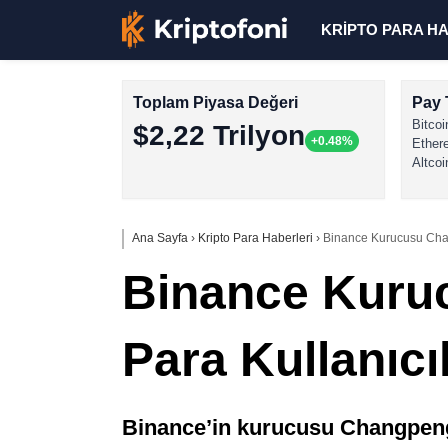
KRİPTO PARA H
Toplam Piyasa Değeri
Pay 
Bitcoi
$2,22 Trilyon
+0.48%
Ether
Altcoi
Ana Sayfa
›
Kripto Para Haberleri
›
Binance Kurucusu Chang
Binance Kuru
Para Kullanıcıl
Binance’in kurucusu Changpeng