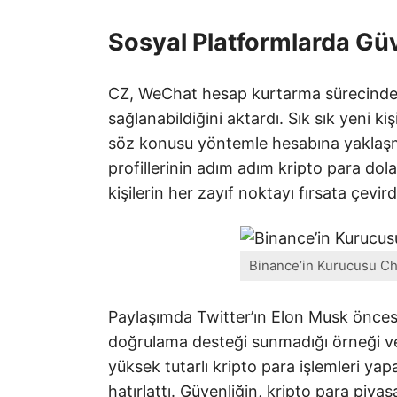
Sosyal Platformlarda Güv
CZ, WeChat hesap kurtarma sürecinde y
sağlanabildiğini aktardı. Sık sık yeni kiş
söz konusu yöntemle hesabına yaklaşma
profillerinin adım adım kripto para dolan
kişilerin her zayıf noktayı fırsata çevirdi
Binance’in Kurucusu Ch
Paylaşımda Twitter’ın Elon Musk önces
doğrulama desteği sunmadığı örneği v
yüksek tutarlı kripto para işlemleri yapa
hatırlattı. Güvenliğin, kripto para piy