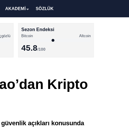
AKADEMİ
SÖZLÜK
Sezon Endeksi
çgözlü
Bitcoin
Altcoin
45.8
/100
Kripto Para Haberleri
Bitcoin Haberleri
o’dan Kripto
Altcoin Haberleri
Ethereum Haberleri
Solana Haberleri
XRP Haberleri
güvenlik açıkları konusunda
Memecoin Haberleri