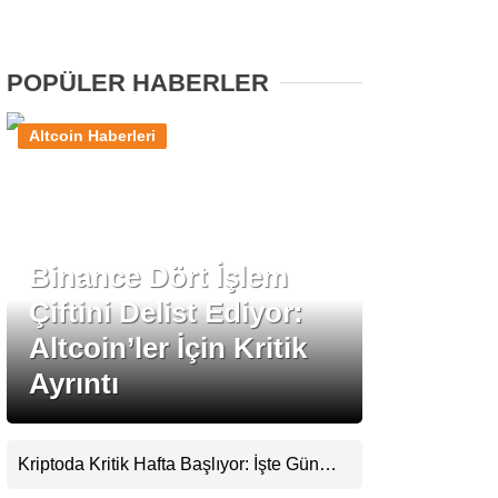
Stablecoin Haberleri
POPÜLER HABERLER
Altcoin Haberleri
Facebook
Binance Dört İşlem
Instagram
Çiftini Delist Ediyor:
Youtube
Altcoin’ler İçin Kritik
Ayrıntı
TikTok
Pinterest
Kriptoda Kritik Hafta Başlıyor: İşte Gün
Gün Yaşanacaklar