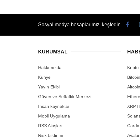
Sosyal medya hesaplarımızı keşfedin
KURUMSAL
HAB
Hakkımızda
Kripto
Künye
Bitcoi
Yayın Ekibi
Altcoi
Güven ve Şeffaflık Merkezi
Ether
İnsan kaynakları
XRP H
Mobil Uygulama
Solana
RSS Akışları
Carda
Risk Bildirimi
Avalan