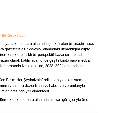
ik Editörü ve Yazar
)
bu yana kripto para alanında içerik üreten bir araştırmacı,
a gazetecisidir. Sosyoloji alanındaki uzmanlığını kripto
irerek sektöre farklı bir perspektif kazandırmaktadır.
 yazarı olarak katılmadan önce çeşitli kripto para medya
lları arasında Kriptokoin’de, 2023–2024 arasında ise
 Sen Bizim Her Şeyimizsin” adlı kitabıyla ekosisteme
iminin yanı sıra düzenli analiz, haber ve yorumlarıyla
isimleri arasında yer almaktadır.
sürdürmekte, kripto para alanında uzman görüşleriyle öne