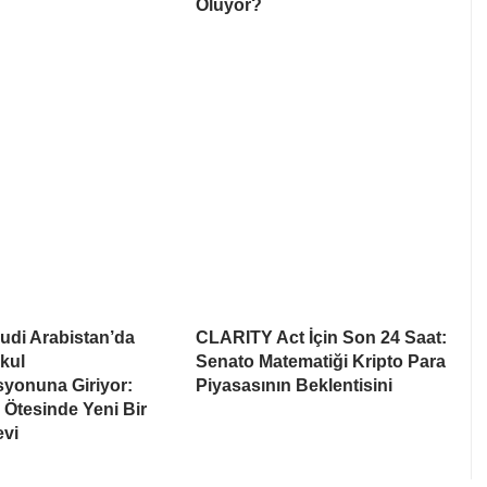
Oluyor?
udi Arabistan’da
CLARITY Act İçin Son 24 Saat:
kul
Senato Matematiği Kripto Para
syonuna Giriyor:
Piyasasının Beklentisini
Ötesinde Yeni Bir
evi