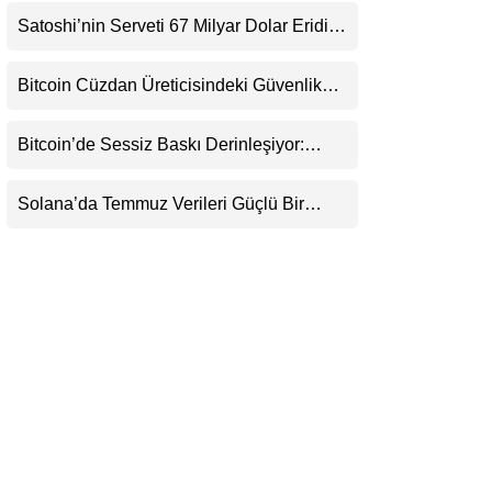
LinkedIn
Satoshi’nin Serveti 67 Milyar Dolar Eridi:
Asıl Risk Ne?
Telegram
Bitcoin Cüzdan Üreticisindeki Güvenlik
Krizi Büyüyor: Kayıpların Boyutu
Belirsizliğini Koruyor
Bitcoin’de Sessiz Baskı Derinleşiyor:
Yatırımcılar Zararda Satıyor, Ancak Panik
Henüz Yok
Solana’da Temmuz Verileri Güçlü Bir
Toparlanmaya İşaret Ediyor: Büyümeyi Bu
Kez Sadece Memecoin’ler Taşımıyor