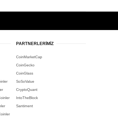
PARTNERLERIMIZ
CoinMarketCap
CoinGecko
CoinGlass
inler
SoSoValue
er
CryptoQuant
oinler
IntoTheBlock
ler
Santiment
oinler