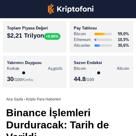
Toplam Piyasa Değeri
Pay Tablosu
Bitcoin
59,0%
$2,21 Trilyon
+0.88%
Ethereum
10,5%
Altcoinler
30,6%
KRİPTO PARA HABERLERİ
Facebook
BİTCOİN HABERLERİ
Yatırımcı Duygusu
Sezon Endeksi
Korkak
Açgözlü
Bitcoin
Altcoin
ALTCOİN HABERLERİ
30
44.8
/100
Korku
/100
AKADEMİ
Instagram
SÖZLÜK
Ana Sayfa
›
Kripto Para Haberleri
Binance İşlemleri
Youtube
Durduracak: Tarih de
TikTok