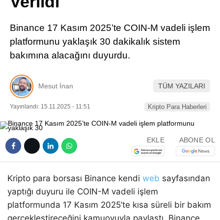
Verildi
Pinterest
Binance 17 Kasım 2025’te COIN-M vadeli işlem
LinkedIn
platformunu yaklaşık 30 dakikalık sistem
bakımına alacağını duyurdu.
Telegram
Mesut İnan
TÜM YAZILARI
Yayınlandı: 15.11.2025 - 11:51
Kripto Para Haberleri
EKLE
ABONE OL
Kripto para borsası Binance kendi
web
sayfasından
yaptığı duyuru ile COIN-M vadeli işlem
platformunda 17 Kasım 2025’te kısa süreli bir bakım
gerçekleştireceğini kamuoyuyla paylaştı. Binance