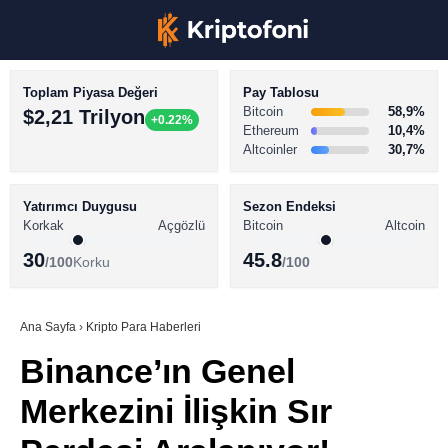
Toplam Piyasa Değeri
Pay Tablosu
Bitcoin
58,9%
$2,21 Trilyon
+0.22%
Ethereum
10,4%
Altcoinler
30,7%
KRİPTO PARA HABERLERİ
Facebook
BİTCOİN HABERLERİ
Yatırımcı Duygusu
Sezon Endeksi
Korkak
Açgözlü
Bitcoin
Altcoin
ALTCOİN HABERLERİ
30
45.8
/100
Korku
/100
AKADEMİ
Instagram
SÖZLÜK
Ana Sayfa
›
Kripto Para Haberleri
Binance’ın Genel
Youtube
Merkezini İlişkin Sır
TikTok