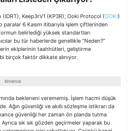
 (IDRT), Keep3rV1 (KP3R), Ooki Protocol (
OOKI
)
o paralar 6 Kasım itibarıyla işlem çiftlerinden
tformun belirlediği yüksek standartları
anıcılar bu tür haberlerde genellikle “Neden?”
rin ekiplerinin taahhütleri, geliştirme
ibi birçok faktör dikkate alınıyor.
binance
lamında bekleneni verememiş. İşlem hacmi düşük
de. Ağın güvenliği ve akıllı sözleşme istikrarı da
 Binance güvenliği her zaman ön planda tutma
. Ayrıca sık sık gözden geçirmeler yaparak bu
yatırımcıların içini rahatlatıyor. Ççünkü hangi