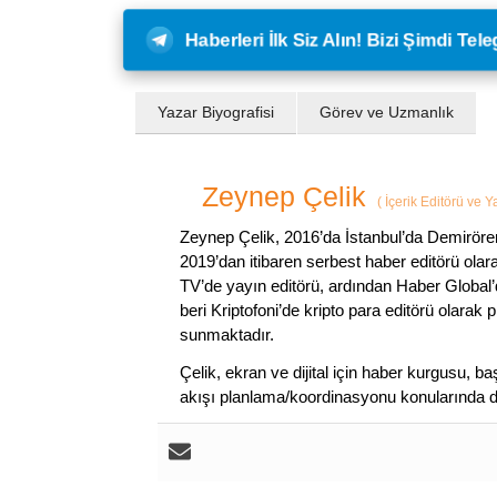
Haberleri İlk Siz Alın! Bizi Şimdi Te
Yazar Biyografisi
Görev ve Uzmanlık
Zeynep Çelik
(
İçerik Editörü ve 
Zeynep Çelik, 2016’da İstanbul’da Demirören
2019’dan itibaren serbest haber editörü olar
TV’de yayın editörü, ardından Haber Global’
beri Kriptofoni’de kripto para editörü olarak 
sunmaktadır.
Çelik, ekran ve dijital için haber kurgusu,
akışı planlama/koordinasyonu konularında d