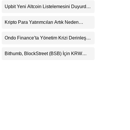
Beklentisini Bozabilir
LinkedIn
Upbit Yeni Altcoin Listelemesini Duyurdu:
KRW, BTC ve USDT Paritelerinde İşlem
Görecek
Telegram
Kripto Para Yatırımcıları Artık Neden
Evlerinde Hedef Alınıyor?
Ondo Finance’ta Yönetim Krizi Derinleşti:
Milyarlarca Dolarlık Tokenizasyon Devinin
Kontrolü Mahkemeye Taşındı
Bithumb, BlockStreet (BSB) İçin KRW
İşlem Çifti Desteği Duyurdu