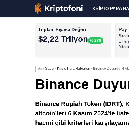
KRİPTO PARA H
Toplam Piyasa Değeri
Pay 
Bitcoi
$2,22 Trilyon
+0.28%
Ether
Altcoi
Ana Sayfa
›
Kripto Para Haberleri
›
Binance Duyurdu! 4 Altc
Binance Duyurd
Binance Rupiah Token (IDRT), K
altcoin’leri 6 Kasım 2024’te list
hacmi gibi kriterleri karşılayamad