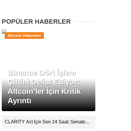
Stablecoin Haberleri
POPÜLER HABERLER
Altcoin Haberleri
Facebook
Binance Dört İşlem
Instagram
Çiftini Delist Ediyor:
Youtube
Altcoin’ler İçin Kritik
Ayrıntı
TikTok
Pinterest
CLARITY Act İçin Son 24 Saat: Senato
Matematiği Kripto Para Piyasasının