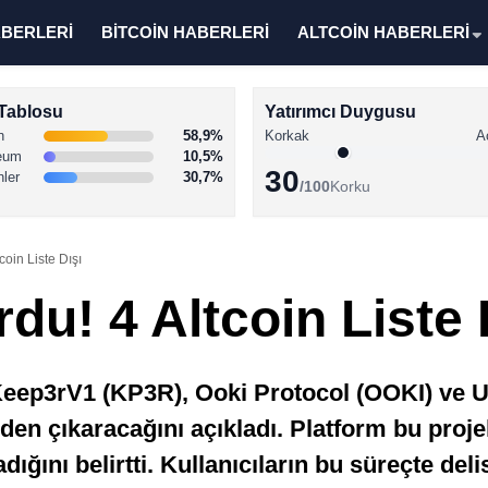
ABERLERİ
BİTCOİN HABERLERİ
ALTCOİN HABERLERİ
Tablosu
Yatırımcı Duygusu
n
58,9%
Korkak
A
eum
10,5%
30
nler
30,7%
/100
Korku
oin Liste Dışı
u! 4 Altcoin Liste 
eep3rV1 (KP3R), Ooki Protocol (OOKI) ve Un
eden çıkaracağını açıkladı. Platform bu proje
ığını belirtti. Kullanıcıların bu süreçte delist