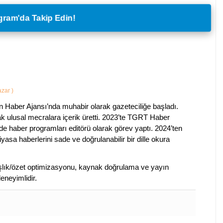
legram'da Takip Edin!
Yazar
)
 Haber Ajansı’nda muhabir olarak gazeteciliğe başladı.
ak ulusal mecralara içerik üretti. 2023’te TGRT Haber
de haber programları editörü olarak görev yaptı. 2024’ten
piyasa haberlerini sade ve doğrulanabilir bir dille okura
 başlık/özet optimizasyonu, kaynak doğrulama ve yayın
eneyimlidir.