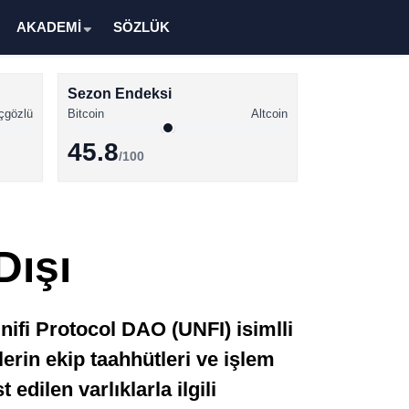
AKADEMİ
SÖZLÜK
Sezon Endeksi
çgözlü
Bitcoin
Altcoin
45.8
/100
Kripto Para Haberleri
Bitcoin Haberleri
Dışı
Altcoin Haberleri
Ethereum Haberleri
ifi Protocol DAO (UNFI) isimlli
Solana Haberleri
lerin ekip taahhütleri ve işlem
XRP Haberleri
 edilen varlıklarla ilgili
Memecoin Haberleri