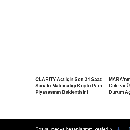
CLARITY Act İçin Son 24 Saat:
MARA’nın 
Senato Matematiği Kripto Para
Gelir ve 
Piyasasının Beklentisini
Durum Aç
Sosyal medya hesaplarımızı keşfedin