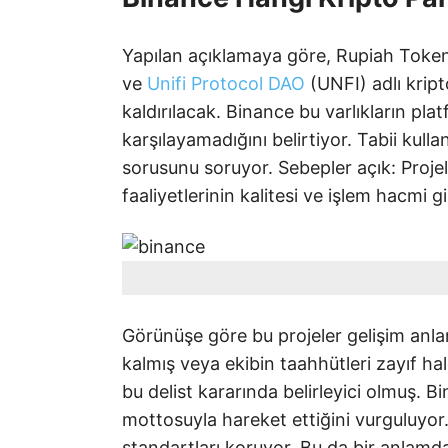
Yapılan açıklamaya göre, Rupiah Token
ve
Unifi Protocol DAO
(UNFI) adlı kript
kaldırılacak. Binance bu varlıkların pla
karşılayamadığını belirtiyor. Tabii kull
sorusunu soruyor. Sebepler açık: Projele
faaliyetlerinin kalitesi ve işlem hacmi g
Görünüşe göre bu projeler gelişim an
kalmış veya ekibin taahhütleri zayıf hal
bu delist kararında belirleyici olmuş.
mottosuyla hareket ettiğini vurguluyor
standartları koruyor. Bu da bir anlamda 