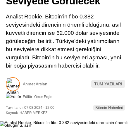
Seviyede Görülecek
Pinterest
Analist Rookie, Bitcoin’in fibo 0.382
LinkedIn
seviyesindeki direncinin önemli olduğunu, asıl
kuvvetli direncin ise 62.000 dolar seviyesinde
Telegram
görüleceğini belirtti. Türkiye’deki yatırımcıların
bu seviyelere dikkat etmesi gerektiğini
vurguladı. Bitcoin’in bu seviyeleri aşması, yeni
bir boğa piyasasının habercisi olabilir.
Ahmet Arslan
TÜM YAZILARI
Editör:
Ömer Ergin
Yayınlandı: 07.08.2024 - 12:00
Bitcoin Haberleri
Kaynak: HABER MERKEZI