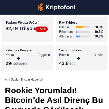
Toplam Piyasa Değeri
Pay Tablosu
Bitcoin
58,8%
$2,19 Trilyon
-0.55%
Ethereum
10,5%
Altcoinler
30,8%
KRİPTO PARA HABERLERİ
Facebook
BİTCOİN HABERLERİ
Yatırımcı Duygusu
Sezon Endeksi
Korkak
Açgözlü
Bitcoin
Altcoin
ALTCOİN HABERLERİ
29
43.8
/100
Korku
/100
AKADEMİ
Instagram
SÖZLÜK
Ana Sayfa
›
Bitcoin Haberleri
Rookie Yorumladı!
Youtube
Bitcoin’de Asıl Direnç Bu
TikTok