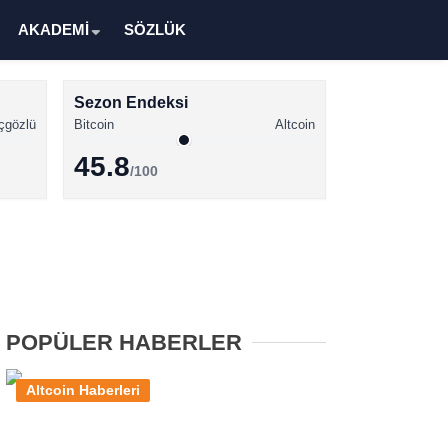
AKADEMİ
SÖZLÜK
Sezon Endeksi
çgözlü
Bitcoin
Altcoin
45.8
/100
Kripto Para Haberleri
Bitcoin Haberleri
Altcoin Haberleri
Ethereum Haberleri
POPÜLER HABERLER
Solana Haberleri
Altcoin Haberleri
XRP Haberleri
Memecoin Haberleri