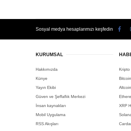
Sosyal medya hesaplarımızı keşfedin
KURUMSAL
HAB
Hakkımızda
Kripto
Künye
Bitcoi
Yayın Ekibi
Altcoi
Güven ve Şeffaflık Merkezi
Ether
İnsan kaynakları
XRP H
Mobil Uygulama
Solana
RSS Akışları
Carda