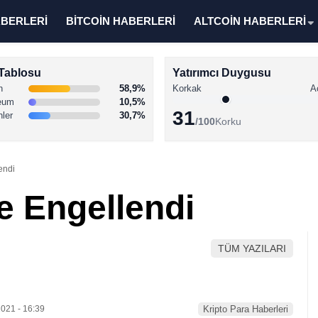
ABERLERİ
BİTCOİN HABERLERİ
ALTCOİN HABERLERİ
Tablosu
Yatırımcı Duygusu
n
58,9%
Korkak
A
eum
10,5%
31
nler
30,7%
/100
Korku
endi
e Engellendi
TÜM YAZILARI
021 - 16:39
Kripto Para Haberleri