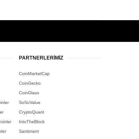
PARTNERLERIMIZ
CoinMarketCap
CoinGecko
CoinGlass
inler
SoSoValue
er
CryptoQuant
oinler
IntoTheBlock
ler
Santiment