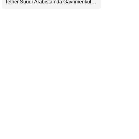
Tether Suudi Arabistan’da Gayrimenkul
LinkedIn
Tokenizasyonuna Giriyor: USDT’nin
Ötesinde Yeni Bir Finans Devi mi
Telegram
Doğuyor?