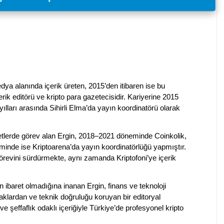
dya alanında içerik üreten, 2015’den itibaren ise bu
erik editörü ve kripto para gazetecisidir. Kariyerine 2015
ılları arasında Sihirli Elma’da yayın koordinatörü olarak
rketlerde görev alan Ergin, 2018–2021 döneminde Coinkolik,
nde ise Kriptoarena’da yayın koordinatörlüğü yapmıştır.
evini sürdürmekte, aynı zamanda Kriptofoni’ye içerik
en ibaret olmadığına inanan Ergin, finans ve teknoloji
klardan ve teknik doğruluğu koruyan bir editoryal
ve şeffaflık odaklı içeriğiyle Türkiye’de profesyonel kripto