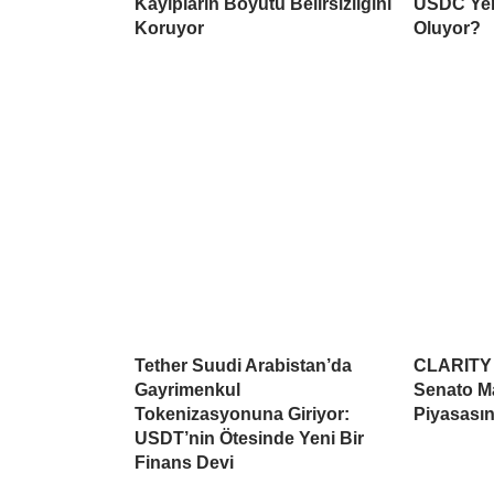
Kayıpların Boyutu Belirsizliğini
USDC Yen
Koruyor
Oluyor?
Tether Suudi Arabistan’da
CLARITY A
Gayrimenkul
Senato Ma
Tokenizasyonuna Giriyor:
Piyasasın
USDT’nin Ötesinde Yeni Bir
Finans Devi