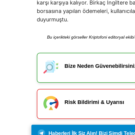
karşı karşıya kalıyor. Birkaç İngiltere 
borsasına yapılan ödemeleri, kullanıcıl
duyurmuştu.
Bu içerikteki görseller Kriptofoni editoryal ek
Bize Neden Güvenebilirsini
Risk Bildirimi & Uyarısı
Haberleri İlk Siz Alın! Bizi Şimdi Te