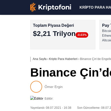
KRİPTO PARA H
Toplam Piyasa Değeri
Pay 
Bitcoi
$2,21 Trilyon
-0.03%
Ether
Altcoi
Ana Sayfa
›
Kripto Para Haberleri
›
Binance Çin’de Engell
Binance Çin’d
Ömer Ergin
Editör:
Yayınlandı: 08.07.2021 - 16:38
Son Güncelleme: 08.07.2