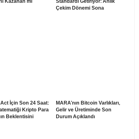
i Kazanan mı
Standardı Getiriyor: Anlık
Çekim Dönemi Sona
ct İçin Son 24 Saat:
MARA’nın Bitcoin Varlıkları,
tematiği Kripto Para
Gelir ve Üretiminde Son
ın Beklentisini
Durum Açıklandı