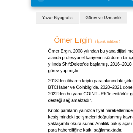
Yazar Biyografisi
Görev ve Uzmanlık
Ömer Ergin
(
İçerik Editörü
)
Ömer Ergin, 2008 yılından bu yana dijital me
alanda profesyonel kariyerini sürdüren bir iç
yılında ShiftDelete’de başlamış, 2016–2018 y
görev yapmıştır.
2018’den itibaren kripto para alanındaki şi
BTCHaber ve Coinbilgi’de, 2020–2021 dönemi
2022’den bu yana COINTURK’te editörlük gör
desteği sağlamaktadır.
Kripto paraların yalnızca fiyat hareketlerind
kesişimindeki gelişmeleri doğrulanmış kayna
yaklaşımla okura sunar. Analitik bakış açısı 
para haberciliğine katkı sağlamaktadır.