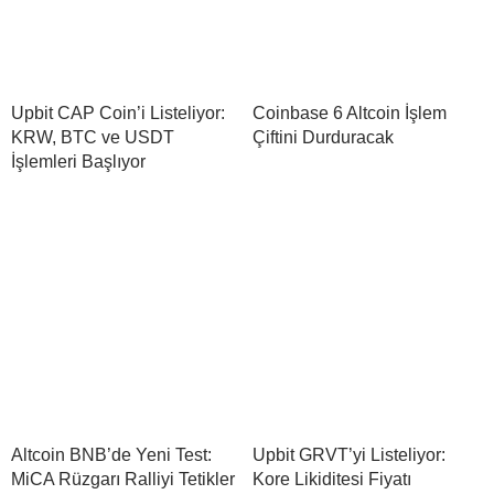
Upbit CAP Coin’i Listeliyor:
Coinbase 6 Altcoin İşlem
KRW, BTC ve USDT
Çiftini Durduracak
İşlemleri Başlıyor
Altcoin BNB’de Yeni Test:
Upbit GRVT’yi Listeliyor:
MiCA Rüzgarı Ralliyi Tetikler
Kore Likiditesi Fiyatı