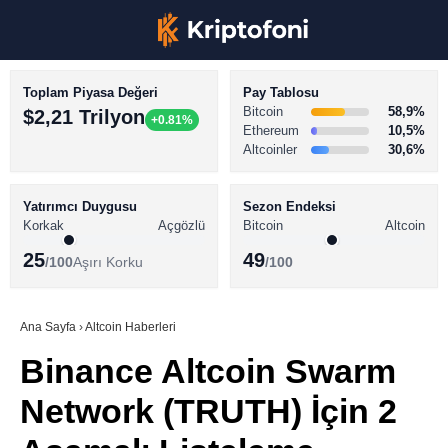
Toplam Piyasa Değeri
Pay Tablosu
Bitcoin
58,9%
$2,21 Trilyon
+0.81%
Ethereum
10,5%
Altcoinler
30,6%
KRİPTO PARA HABERLERİ
Facebook
BİTCOİN HABERLERİ
Yatırımcı Duygusu
Sezon Endeksi
Korkak
Açgözlü
Bitcoin
Altcoin
ALTCOİN HABERLERİ
25
49
/100
Aşırı Korku
/100
AKADEMİ
Instagram
SÖZLÜK
Ana Sayfa
›
Altcoin Haberleri
Binance Altcoin Swarm
Youtube
Network (TRUTH) İçin 2
TikTok