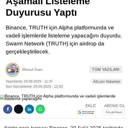
Aşamalı Listeleme
Pinterest
Duyurusu Yaptı
LinkedIn
Binance, TRUTH için Alpha platformunda ve
vadeli işlemlerde listeleme yapacağını duyurdu.
Telegram
Swarm Network (TRUTH) için airdrop da
gerçekleştirilecek.
Mesut İnan
TÜM YAZILARI
Yayınlandı: 29.09.2025 - 11:37
Altcoin Haberleri
Son Güncelleme: 29.09.2025 - 12:43
EKLE
ABONE OL
Kripto para borsası Binance, 29 Eylül 2025 tarihinde