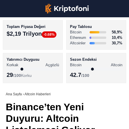
Toplam Piyasa Değeri
Pay Tablosu
Bitcoin
58,9%
$2,19 Trilyon
-0.68%
Ethereum
10,4%
Altcoinler
30,7%
KRİPTO PARA HABERLERİ
Facebook
BİTCOİN HABERLERİ
Yatırımcı Duygusu
Sezon Endeksi
Korkak
Açgözlü
Bitcoin
Altcoin
ALTCOİN HABERLERİ
29
42.7
/100
Korku
/100
AKADEMİ
Instagram
SÖZLÜK
Ana Sayfa
›
Altcoin Haberleri
Binance’ten Yeni
Youtube
Duyuru: Altcoin
TikTok