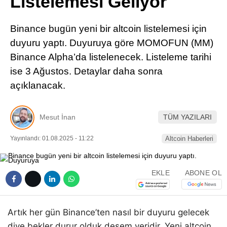
Listelemesi Geliyor
Pinterest
Binance bugün yeni bir altcoin listelemesi için
LinkedIn
duyuru yaptı. Duyuruya göre MOMOFUN (MM)
Binance Alpha’da listelenecek. Listeleme tarihi
Telegram
ise 3 Ağustos. Detaylar daha sonra
açıklanacak.
Mesut İnan
TÜM YAZILARI
Yayınlandı: 01.08.2025 - 11:22
Altcoin Haberleri
EKLE
ABONE OL
Artık her gün Binance’ten nasıl bir duyuru gelecek
diye bekler durur olduk desem yeridir. Yeni altcoin