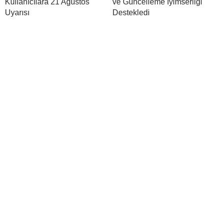
Kullanıcılara 21 Ağustos
ve Güncelleme İyimserliği
Uyarısı
Destekledi