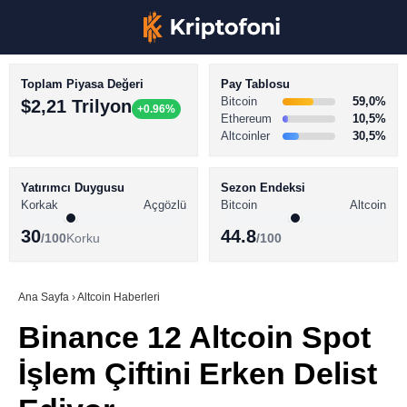
Toplam Piyasa Değeri
Pay Tablosu
Bitcoin
59,0%
$2,21 Trilyon
+0.96%
Ethereum
10,5%
Altcoinler
30,5%
KRİPTO PARA HABERLERİ
Facebook
BİTCOİN HABERLERİ
Yatırımcı Duygusu
Sezon Endeksi
Korkak
Açgözlü
Bitcoin
Altcoin
ALTCOİN HABERLERİ
30
44.8
/100
Korku
/100
AKADEMİ
Instagram
SÖZLÜK
Ana Sayfa
›
Altcoin Haberleri
Binance 12 Altcoin Spot
Youtube
İşlem Çiftini Erken Delist
TikTok