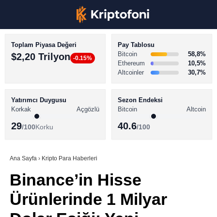
Toplam Piyasa Değeri
Pay Tablosu
Bitcoin
58,8%
$2,20 Trilyon
-0.15%
Ethereum
10,5%
Altcoinler
30,7%
KRİPTO PARA HABERLERİ
Facebook
BİTCOİN HABERLERİ
Yatırımcı Duygusu
Sezon Endeksi
Korkak
Açgözlü
Bitcoin
Altcoin
ALTCOİN HABERLERİ
29
40.6
/100
Korku
/100
AKADEMİ
Instagram
SÖZLÜK
Ana Sayfa
›
Kripto Para Haberleri
Binance’in Hisse
Youtube
Ürünlerinde 1 Milyar
TikTok