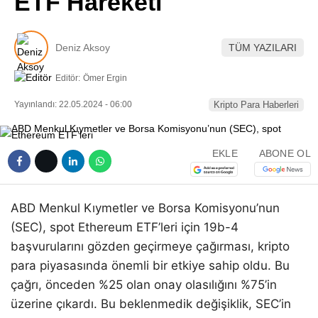
ETF Hareketi
Pinterest
Deniz Aksoy
TÜM YAZILARI
LinkedIn
Editör:
Ömer Ergin
Telegram
Yayınlandı: 22.05.2024 - 06:00
Kripto Para Haberleri
EKLE
ABONE OL
ABD Menkul Kıymetler ve Borsa Komisyonu’nun
(SEC), spot Ethereum ETF’leri için 19b-4
başvurularını gözden geçirmeye çağırması, kripto
para piyasasında önemli bir etkiye sahip oldu. Bu
çağrı, önceden %25 olan onay olasılığını %75’in
üzerine çıkardı. Bu beklenmedik değişiklik, SEC’in