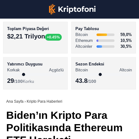
Toplam Piyasa Değeri
Pay Tablosu
Bitcoin
59,0%
$2,21 Trilyon
+0.45%
Ethereum
10,5%
Altcoinler
30,5%
KRİPTO PARA HABERLERİ
Facebook
BİTCOİN HABERLERİ
Yatırımcı Duygusu
Sezon Endeksi
Korkak
Açgözlü
Bitcoin
Altcoin
ALTCOİN HABERLERİ
29
43.8
/100
Korku
/100
AKADEMİ
Instagram
SÖZLÜK
Ana Sayfa
›
Kripto Para Haberleri
Biden’ın Kripto Para
Youtube
Politikasında Ethereum
TikTok