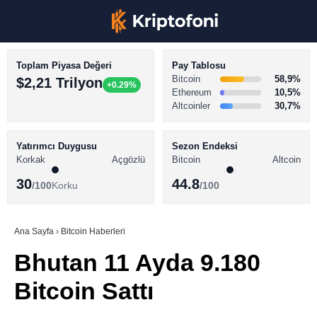
Toplam Piyasa Değeri
Pay Tablosu
Bitcoin
58,9%
$2,21 Trilyon
+0.29%
Ethereum
10,5%
Altcoinler
30,7%
KRİPTO PARA HABERLERİ
Facebook
BİTCOİN HABERLERİ
Yatırımcı Duygusu
Sezon Endeksi
Korkak
Açgözlü
Bitcoin
Altcoin
ALTCOİN HABERLERİ
30
44.8
/100
Korku
/100
AKADEMİ
Instagram
SÖZLÜK
Ana Sayfa
›
Bitcoin Haberleri
Bhutan 11 Ayda 9.180
Youtube
Bitcoin Sattı
TikTok