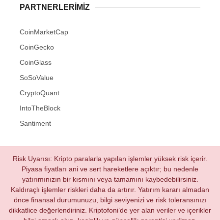
PARTNERLERIMIZ
CoinMarketCap
CoinGecko
CoinGlass
SoSoValue
CryptoQuant
IntoTheBlock
Santiment
Risk Uyarısı: Kripto paralarla yapılan işlemler yüksek risk içerir.
Piyasa fiyatları ani ve sert hareketlere açıktır; bu nedenle
yatırımınızın bir kısmını veya tamamını kaybedebilirsiniz.
Kaldıraçlı işlemler riskleri daha da artırır. Yatırım kararı almadan
önce finansal durumunuzu, bilgi seviyenizi ve risk toleransınızı
dikkatlice değerlendiriniz. Kriptofoni’de yer alan veriler ve içerikler