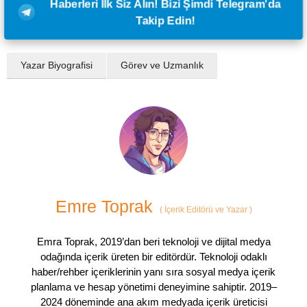
Haberleri İlk Siz Alın! Bizi Şimdi Telegram'da
Takip Edin!
Yazar Biyografisi
Görev ve Uzmanlık
Emre Toprak
(
İçerik Editörü ve Yazar
)
Emra Toprak, 2019’dan beri teknoloji ve dijital medya
odağında içerik üreten bir editördür. Teknoloji odaklı
haber/rehber içeriklerinin yanı sıra sosyal medya içerik
planlama ve hesap yönetimi deneyimine sahiptir. 2019–
2024 döneminde ana akım medyada içerik üreticisi