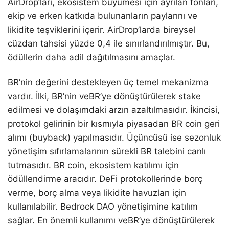
AirDrop’ları, ekosistem büyümesi için ayrılan fonları,
ekip ve erken katkıda bulunanların paylarını ve
likidite teşviklerini içerir. AirDrop’larda bireysel
cüzdan tahsisi yüzde 0,4 ile sınırlandırılmıştır. Bu,
ödüllerin daha adil dağıtılmasını amaçlar.
BR’nin değerini destekleyen üç temel mekanizma
vardır. İlki, BR’nin veBR’ye dönüştürülerek stake
edilmesi ve dolaşımdaki arzın azaltılmasıdır. İkincisi,
protokol gelirinin bir kısmıyla piyasadan BR coin geri
alımı (buyback) yapılmasıdır. Üçüncüsü ise sezonluk
yönetişim sıfırlamalarının sürekli BR talebini canlı
tutmasıdır. BR coin, ekosistem katılımı için
ödüllendirme aracıdır. DeFi protokollerinde borç
verme, borç alma veya likidite havuzları için
kullanılabilir. Bedrock DAO yönetişimine katılım
sağlar. En önemli kullanımı veBR’ye dönüştürülerek