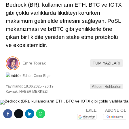
Bedrock (BR), kullanıcıların ETH, BTC ve IOTX
Pinterest
gibi çoklu varlıklarda likiditeyi korurken
maksimum getiri elde etmesini sağlayan, PoSL
LinkedIn
mekanizması ve brBTC gibi yeniliklerle öne
çıkan bir likidite yeniden stake etme protokolü
Telegram
ve ekosistemidir.
Emre Toprak
TÜM YAZILARI
Editör:
Ömer Ergin
Yayınlandı: 18.06.2025 - 20:19
Altcoin Rehberleri
Kaynak: HABER MERKEZI
EKLE
ABONE OL