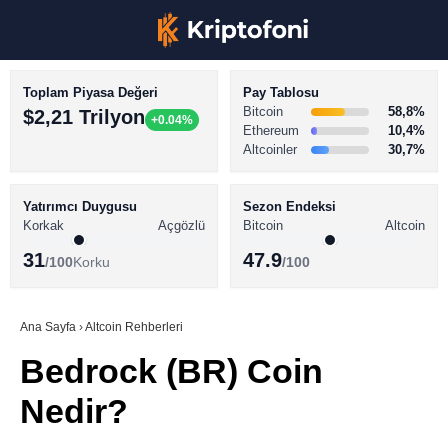
Toplam Piyasa Değeri
Pay Tablosu
Bitcoin
58,8%
$2,21 Trilyon
+0.04%
Ethereum
10,4%
Altcoinler
30,7%
KRİPTO PARA HABERLERİ
Facebook
BİTCOİN HABERLERİ
Yatırımcı Duygusu
Sezon Endeksi
Korkak
Açgözlü
Bitcoin
Altcoin
ALTCOİN HABERLERİ
31
47.9
/100
Korku
/100
AKADEMİ
Instagram
SÖZLÜK
Ana Sayfa
›
Altcoin Rehberleri
Bedrock (BR) Coin
Youtube
Nedir?
TikTok