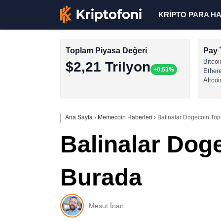
KRİPTO PARA H
Toplam Piyasa Değeri
Pay 
Bitcoi
$2,21 Trilyon
+0.53%
Ether
Altcoi
Ana Sayfa
›
Memecoin Haberleri
›
Balinalar Dogecoin Top
Balinalar Dog
Burada
Mesut İnan