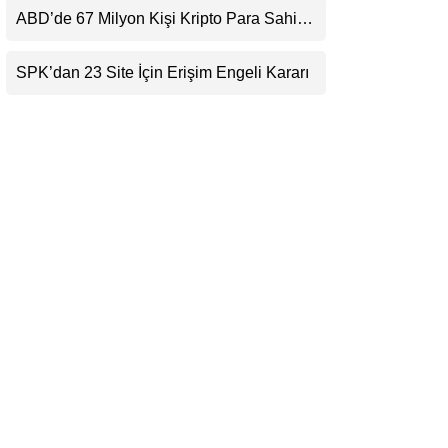
Beklentisini Bozabilir
ABD’de 67 Milyon Kişi Kripto Para Sahibi:
LinkedIn
Ripple’dan “Eski Algılar Yıkıldı” Mesajı
SPK’dan 23 Site İçin Erişim Engeli Kararı
Telegram