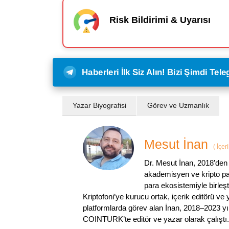
Risk Bildirimi & Uyarısı
Haberleri İlk Siz Alın! Bizi Şimdi Te
Yazar Biyografisi
Görev ve Uzmanlık
Mesut İnan
(
İçer
Dr. Mesut İnan, 2018’den 
akademisyen ve kripto par
para ekosistemiyle birleşt
Kriptofoni’ye kurucu ortak, içerik editörü ve
platformlarda görev alan İnan, 2018–2023 yı
COINTURK’te editör ve yazar olarak çalıştı.