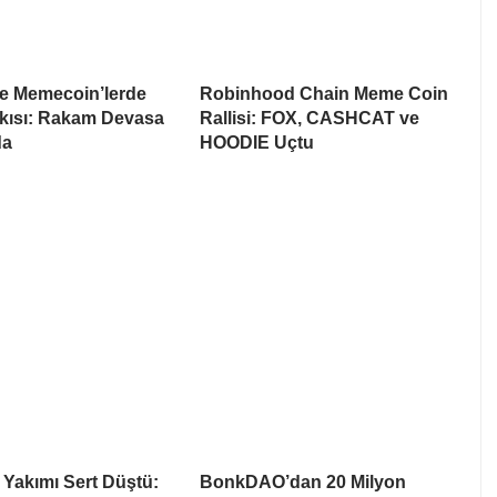
te Memecoin’lerde
Robinhood Chain Meme Coin
skısı: Rakam Devasa
Rallisi: FOX, CASHCAT ve
da
HOODIE Uçtu
 Yakımı Sert Düştü:
BonkDAO’dan 20 Milyon