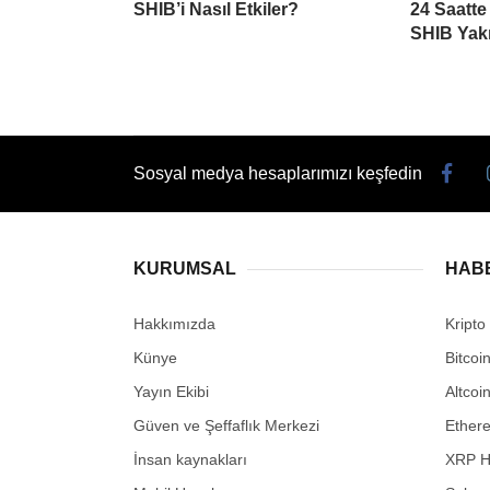
SHIB’i Nasıl Etkiler?
24 Saatte
SHIB Yakı
Sosyal medya hesaplarımızı keşfedin
KURUMSAL
HAB
Hakkımızda
Kripto
Künye
Bitcoi
Yayın Ekibi
Altcoi
Güven ve Şeffaflık Merkezi
Ether
İnsan kaynakları
XRP H