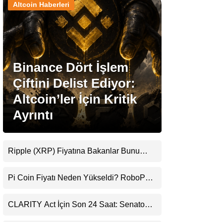
Altcoin Haberleri
Stablecoin Haberleri
Binance Dört İşlem
Facebook
Çiftini Delist Ediyor:
Altcoin’ler İçin Kritik
Ayrıntı
Instagram
Youtube
Ripple (XRP) Fiyatına Bakanlar Bunu
Kaçırıyor: Evernorth’tan Dikkat Çeken
Uyarı
TikTok
Pi Coin Fiyatı Neden Yükseldi? RoboPay
Ortaklığı ve Güncelleme İyimserliği
Destekledi
Pinterest
CLARITY Act İçin Son 24 Saat: Senato
Matematiği Kripto Para Piyasasının