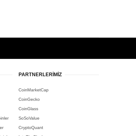
PARTNERLERIMIZ
CoinMarketCap
CoinGecko
CoinGlass
inler
SoSoValue
er
CryptoQuant