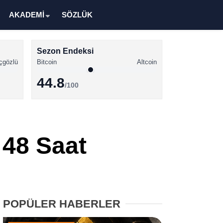
AKADEMİ
SÖZLÜK
Sezon Endeksi
çgözlü
Bitcoin
Altcoin
44.8
/100
Kripto Para Haberleri
Bitcoin Haberleri
 48 Saat
Altcoin Haberleri
Ethereum Haberleri
Solana Haberleri
POPÜLER HABERLER
XRP Haberleri
Memecoin Haberleri