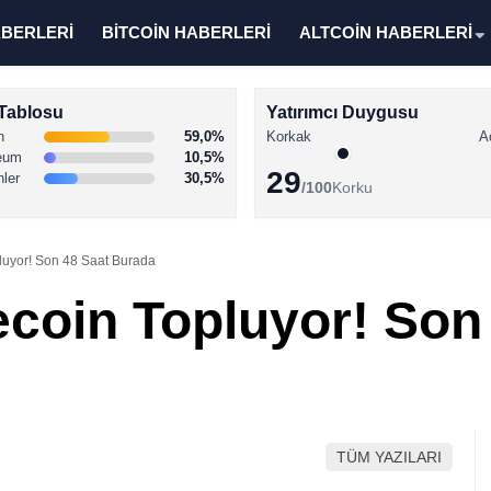
ABERLERİ
BİTCOİN HABERLERİ
ALTCOİN HABERLERİ
Tablosu
Yatırımcı Duygusu
n
59,0%
Korkak
A
eum
10,5%
29
nler
30,5%
/100
Korku
luyor! Son 48 Saat Burada
ecoin Topluyor! Son
TÜM YAZILARI