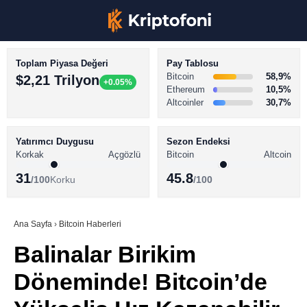
Toplam Piyasa Değeri
Pay Tablosu
Bitcoin
58,9%
$2,21 Trilyon
+0.05%
Ethereum
10,5%
Altcoinler
30,7%
KRİPTO PARA HABERLERİ
Facebook
BİTCOİN HABERLERİ
Yatırımcı Duygusu
Sezon Endeksi
Korkak
Açgözlü
Bitcoin
Altcoin
ALTCOİN HABERLERİ
31
45.8
/100
Korku
/100
AKADEMİ
Instagram
SÖZLÜK
Ana Sayfa
›
Bitcoin Haberleri
Balinalar Birikim
Youtube
Döneminde! Bitcoin’de
TikTok