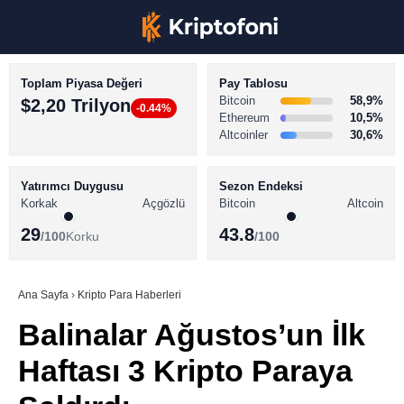
Toplam Piyasa Değeri
Pay Tablosu
Bitcoin
58,9%
$2,20 Trilyon
-0.44%
Ethereum
10,5%
Altcoinler
30,6%
KRİPTO PARA HABERLERİ
Facebook
BİTCOİN HABERLERİ
Yatırımcı Duygusu
Sezon Endeksi
Korkak
Açgözlü
Bitcoin
Altcoin
ALTCOİN HABERLERİ
29
43.8
/100
Korku
/100
AKADEMİ
Instagram
SÖZLÜK
Ana Sayfa
›
Kripto Para Haberleri
Balinalar Ağustos’un İlk
Youtube
Haftası 3 Kripto Paraya
TikTok